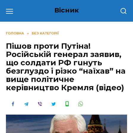
Перейти
Вісник
до
вмісту
ГОЛОВНА
»
БЕЗ КАТЕГОРІЇ
Пішов проти Путіна!
Російській генерал заявив,
що солдати РФ гuнуть
безглуздо і різко “наїхав” на
вище політичне
керівництво Кремля (відео)