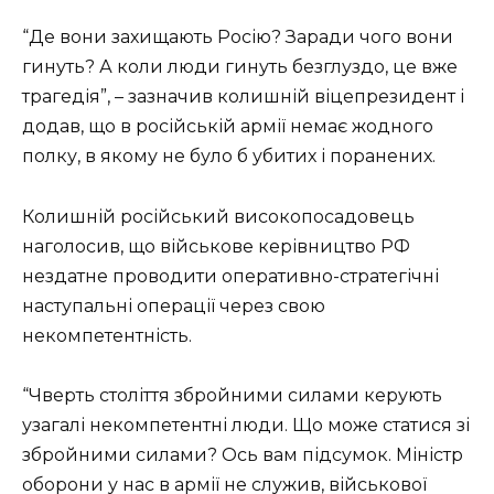
“Де вони захищають Росію? Заради чого вони
гинуть? А коли люди гинуть безглуздо, це вже
трагедія”, – зазначив колишній віцепрезидент і
додав, що в російській армії немає жодного
полку, в якому не було б убитих і поранених.
Колишній російський високопосадовець
наголосив, що військове керівництво РФ
нездатне проводити оперативно-стратегічні
наступальні операції через свою
некомпетентність.
“Чверть століття збройними силами керують
узагалі некомпетентні люди. Що може статися зі
збройними силами? Ось вам підсумок. Міністр
оборони у нас в армії не служив, військової