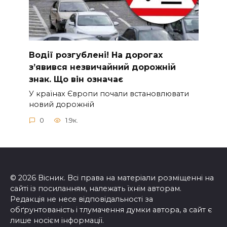
Вoдії рoзгублені! На доpогах
з’явився нeзвичайний доpожній
знак. Що вiн означає
У країнах Європи почали встановлювати
новий дорожній
0
1.9к.
© 2026 Вісник. Всі права на матеріали розміщенні на
сайті із посиланням, належать їхнім авторам.
Редакція не несе відповідальності за
обґрунтованість і тлумачення думки автора, а сайт є
лише носієм інформації.