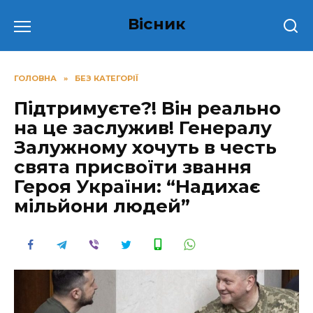
Перейти
Вісник
до
вмісту
ГОЛОВНА
»
БЕЗ КАТЕГОРІЇ
Підтримуєте?! Він реально
на це заслужив! Генералу
Залужному хочуть в честь
свята присвоїти звання
Героя України: “Надихає
мільйони людей”