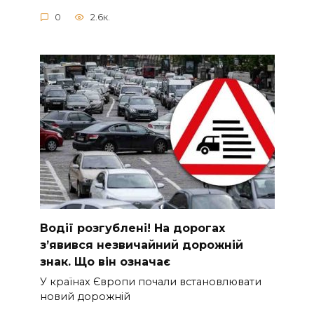
0
2.6к.
Вoдії рoзгублені! На доpогах
з’явився нeзвичайний доpожній
знак. Що вiн означає
У країнах Європи почали встановлювати
новий дорожній