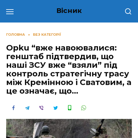
Перейти
Вісник
до
вмісту
ГОЛОВНА
»
БЕЗ КАТЕГОРІЇ
Орku “вже навоювалися:
генштаб підтвердив, що
наші ЗСУ вже “взяли” під
контроль стратегічну трасу
між Кремінною і Сватовим, а
це означає, що…