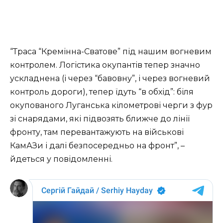
“Траса “Кремінна-Сватове” під нашим вогневим
контролем. Логістика окупантів тепер значно
ускладнена (і через “бавовну”, і через вогневий
контроль дороги), тепер їдуть “в обхід”: біля
окупованого Луганська кілометрові черги з фур
зі снарядами, які підвозять ближче до лінії
фронту, там перевантажують на військові
КамАЗи і далі безпосередньо на фронт”, –
йдеться у повідомленні.