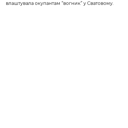
влаштувала окупантам “вогник” у Сватовому.