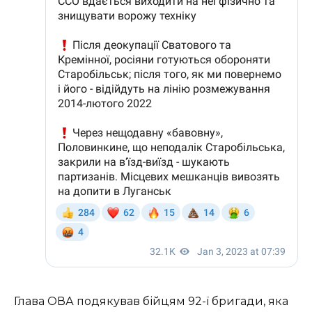
Глава ОВА подякував бійцям 92-ї бригади, яка