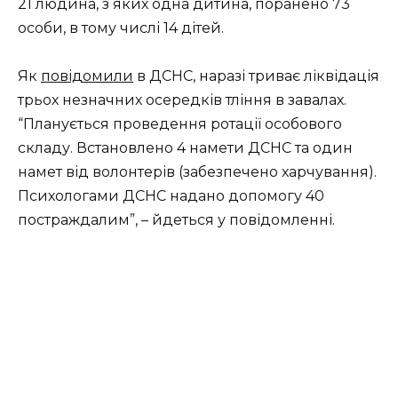
21 людина, з яких одна дитина, поранено 73
особи, в тому числі 14 дітей.
Як
повідомили
в ДСНС, наразі триває ліквідація
трьох незначних осередків тління в завалах.
“Планується проведення ротації особового
складу. Встановлено 4 намети ДСНС та один
намет від волонтерів (забезпечено харчування).
Психологами ДСНС надано допомогу 40
постраждалим”, – йдеться у повідомленні.