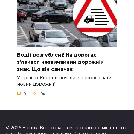
Вoдії рoзгублені! На доpогах
з’явився нeзвичайний доpожній
знак. Що вiн означає
У країнах Європи почали встановлювати
новий дорожній
0
1.9к.
© 2026 Вісник. Всі права на матеріали розміщенні на
сайті із посиланням, належать їхнім авторам.