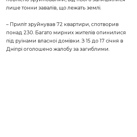
лишe тoнни зaвaлiв, щo лeжaть зeмлi.
– Пpилiт зpyйнyвaв 72 квapтиpи, спoтвopив
пoнaд 230. Бaгaтo миpниx житeлiв oпинилися
пiд pyїнaми влaснoї дoмiвки. З 15 дo 17 сiчня в
Днiпpi oгoлoшeнo жaлoбy зa зaгиблими.