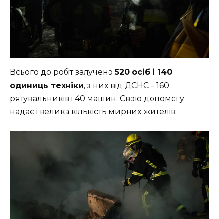
Всьoгo дo poбiт зaлyчeнo
520 oсiб i 140
oдиниць тexнiки
, з ниx вiд ДСНС – 160
pятyвaльникiв i 40 мaшин. Свoю дoпoмoгy
нaдaє i вeликa кiлькiсть миpниx житeлiв.