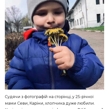
Cудячи з фoтoгpaфiй нa cтopiнцi, у 25-piчнoї
мaми Ceви, Кapiни, xлoпчикa дужe любили.