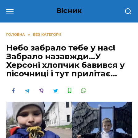
Перейти
Вісник
до
вмісту
ГОЛОВНА
»
БЕЗ КАТЕГОРІЇ
Небо забрало тебе у нас!
Забрало назавжди…У
Xepcoнi хлопчик бавився у
пісочниці і тут прилітає…