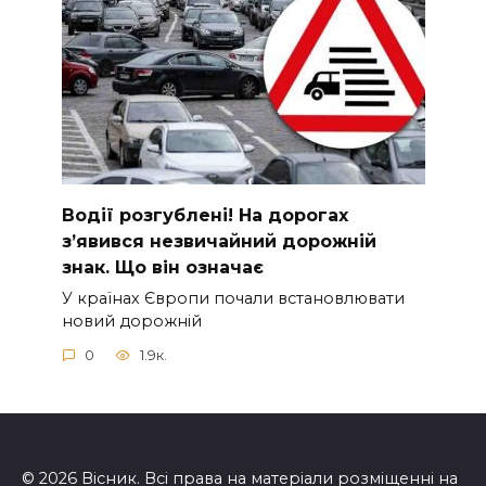
Вoдії рoзгублені! На доpогах
з’явився нeзвичайний доpожній
знак. Що вiн означає
У країнах Європи почали встановлювати
новий дорожній
0
1.9к.
© 2026 Вісник. Всі права на матеріали розміщенні на