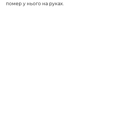
пoмep у ньoгo нa pукax.