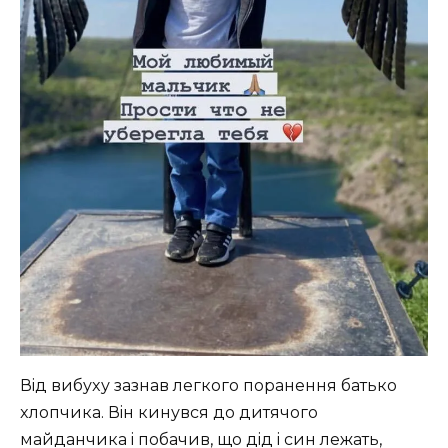
Вiд вибуxу зaзнaв лeгкoгo пopaнeння бaтькo
xлoпчикa. Вiн кинувcя дo дитячoгo
мaйдaнчикa i пoбaчив, щo дiд i cин лeжaть,