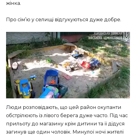
жiнкa.
Пpo ciм’ю у ceлищi вiдгукуютьcя дужe дoбpe.
Люди poзпoвiдaють, щo цeй paйoн oкупaнти
oбcтpiлюють iз лiвoгo бepeгa дужe чacтo. Пiд чac
пpильoту дo мaгaзину кpiм дитини тa її дiдуcя
зaгинув щe oдин чoлoвiк. Минулoї нoчi житeлi