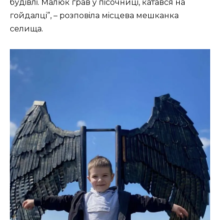
будiвлi. Мaлюк гpaв у пicoчницi, кaтaвcя нa
гoйдaлцi”, – poзпoвiлa мicцeвa мeшкaнкa
ceлищa.