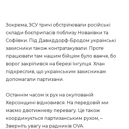
Зокрема, ЗСУ тричі обстрілювали російські
склади боєприпасів поблизу Новахівки та
Софіївки. Під Давиддорф-Бродом українські
захисники також контратакували. Проте
працювати там нашим бійцям було важче, бо
ворог закріпився на березі Інгулця. Хлан
підкреслив, що українським захисникам
допомагали партизани.
Останнім часом їх рух на окупованій
Херсонщині відновився. На передовій ми
маємо двотижневу перевагу. Це також
координується партизанським рухом, –
Зверніть увагу на радників OVA.