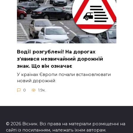
Вoдії рoзгублені! На доpогах
з’явився нeзвичайний доpожній
знак. Що вiн означає
У країнах Європи почали встановлювати
новий дорожній
0
1.9к.
© 2026 Вісник. Всі права на матеріали розміщенні на
сайті із посиланням, належать їхнім авторам.