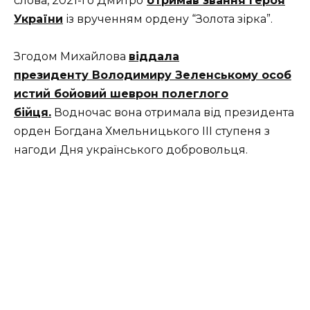
слова, 2021-го Дмитро
отримав звання Героя
України
із врученням ордену “Золота зірка”.
Згодом Михайлова
віддала
президенту Володимиру Зеленському особ
истий бойовий шеврон полеглого
бійця.
Водночас вона отримала від президента
орден Богдана Хмельницького III ступеня з
нагоди Дня українського добровольця.