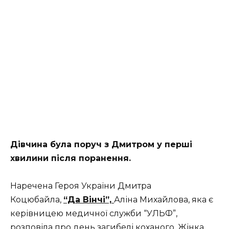
Дівчина була поруч з Дмитром у перші
хвилини після поранення.
Наречена Героя України Дмитра
Коцюбайла,
“Да Вінчі”,
Аліна Михайлова, яка є
керівницею медичної служби “УЛЬФ”,
розповіла про день загибелі коханого. Жінка