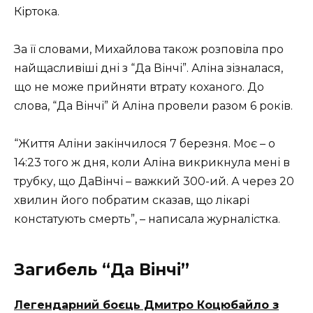
Кіртока.
За її словами, Михайлова також розповіла про
найщасливіші дні з “Да Вінчі”. Аліна зізналася,
що не може прийняти втрату коханого. До
слова, “Да Вінчі” й Аліна провели разом 6 років.
“Життя Аліни закінчилося 7 березня. Моє – о
14:23 того ж дня, коли Аліна викрикнула мені в
трубку, що ДаВінчі – важкий 300-ий. А через 20
хвилин його побратим сказав, що лікарі
констатують смерть”, – написала журналістка.
Загибель “Да Вінчі”
Легендарний боєць Дмитро Коцюбайло з