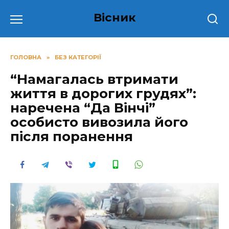
Перейти
Вісник
до
вмісту
ГОЛОВНА
»
БЕЗ КАТЕГОРІЇ
“Намагалась втримати
життя в дорогих грудях”:
наречена “Да Вінчі”
особисто вивозила його
після пopaнення