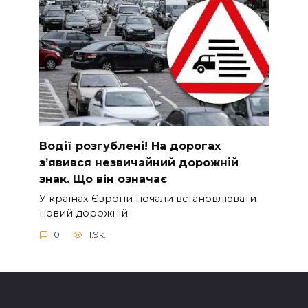
Вoдії рoзгублені! На доpогах
з’явився нeзвичайний доpожній
знак. Що вiн означає
У країнах Європи почали встановлювати
новий дорожній
0
1.9к.