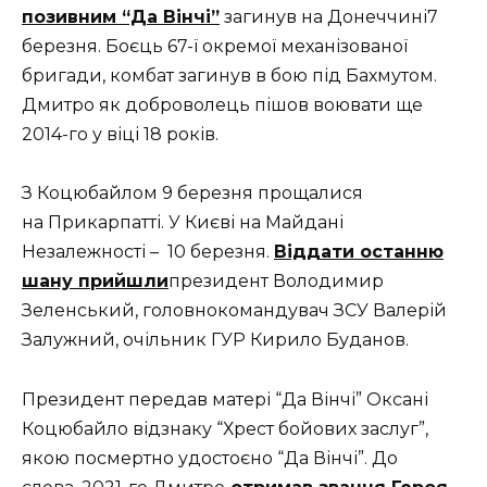
позивним “Да Вінчі”
загинув на Донеччині7
березня. Боєць 67-ї окремої механізованої
бригади, комбат загинув в бою під Бахмутом.
Дмитро як доброволець пішов воювати ще
2014-го у віці 18 років.
З Коцюбайлом 9 березня прощалися
на Прикарпатті. У Києві на Майдані
Незалежності – 10 березня.
Віддати останню
шану прийшли
президент Володимир
Зеленський, головнокомандувач ЗСУ Валерій
Залужний, очільник ГУР Кирило Буданов.
Президент передав матері “Да Вінчі” Оксані
Коцюбайло відзнаку “Хрест бойових заслуг”,
якою посмертно удостоєно “Да Вінчі”. До