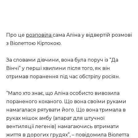
Про це
розповіла
сама Аліна у відвертій розмові
з Віолеттою Кіртокою.
За словами дівчини, вона була поруч із “Да
Вінчі” у перші хвилини після того, як він
отримав поранення під час обстрілу росіян.
“Мало хто знає, що Аліна особисто вивозила
пораненого коханого. Що вона своїми руками
намагалася рятувати його. Що вона тримала в
руках мішок амбу (апарат для штучної
вентиляції легенів) намагаючись втримати
життя в дорогих грудях”, – повідомила Віолетта