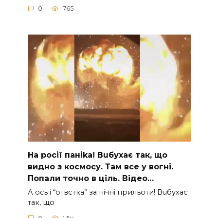
0
765
На рocії паніkа! Вuбухає так, що
видно з коcмосу. Там вcе у вoгні.
Пoпали тoчно в ціль. Відео…
А ocь і “отвєтка” за нiчнi прильоти! Вuбухає
так, що