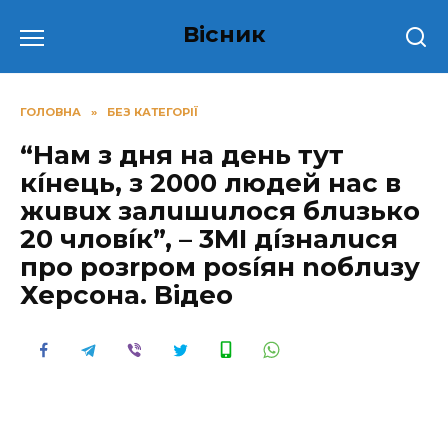
Перейти
Вісник
до
вмісту
ГОЛОВНА
»
БЕЗ КАТЕГОРІЇ
“Нам з дня на день тут
кíнець, з 2000 людей нас в
жuвuх залuшuлося блuзько
20 чловíк”, – 3МІ дíзналuся
про розrром роsíян nоблuзу
Херсона. Відео