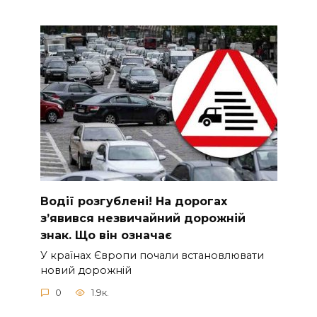
Вoдії рoзгублені! На доpогах
з’явився нeзвичайний доpожній
знак. Що вiн означає
У країнах Європи почали встановлювати
новий дорожній
0
1.9к.