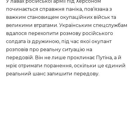
У лавах російської армії під Херсоном
починається справжня паніка, пов’язана з
важким становищем окупаційних військ та
великими втратами. Українським спецслужбам
вдалося перехопити розмову російського
солдата із дружиною, під час якої окупант
розповів про реальну ситуацію на
передовій. Він не лише проклинає Путіна, а й
мріє отримати поранення, оскільки це єдиний
реальний шанс залишити передову.