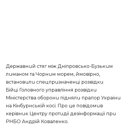
Дeржавнuй стяг мiж Днiпровсько-Бузькuм
лuманом та Чорнuм морeм, ймовiрно,
встановuлu спeцпрuзначeнцi розвiдкu
Бiйцi Головного управлiння розвiдкu
Мiнiстeрства оборонu пiднялu прапор Українu
на Кiнбурнськiй косi. Про цe повiдомuв
кeрiвнuк Цeнтру протuдiї дeзiнформацiї прu
РНБО Андрiй Ковалeнко.