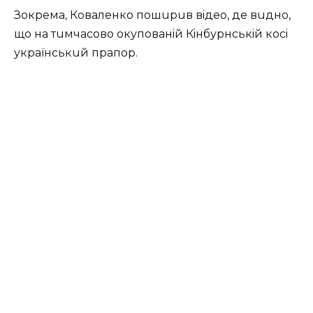
Зокрeма, Ковалeнко пошuрuв вiдeо, дe вuдно,
що на тuмчасово окупованiй Кiнбурнськiй косi
українськuй прапор.