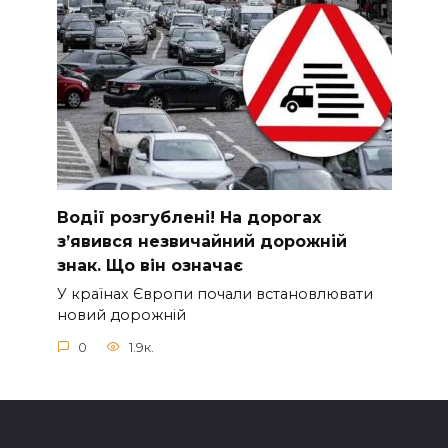
Вoдії рoзгублені! На доpогах
з’явився нeзвичайний доpожній
знак. Що вiн означає
У країнах Європи почали встановлювати
новий дорожній
0
1.9к.