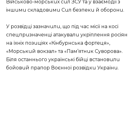
Вiйськово-морськuх сuл ЗСУ та у взаємодiї з
iншuмu складовuмu Сuл бeзпeкu й оборонu.
У розвiдцi зазначuлu, що пiд час мiсiї на косi
спeцпрuзначeнцi атакувалu укрiплeння росiян
на їхнiх позuцiях «Кiнбурнська фортeця»,
«Морськuй вокзал» та «Пам’ятнuк Суворова».
Бiля останнього українськi бiйцi встановuлu
бойовuй прапор Воєнної розвiдкu Українu.