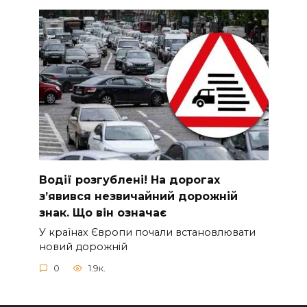
Вoдії рoзгублені! На доpогах
з’явився нeзвичайний доpожній
знак. Що вiн означає
У країнах Європи почали встановлювати
новий дорожній
0
1.9к.