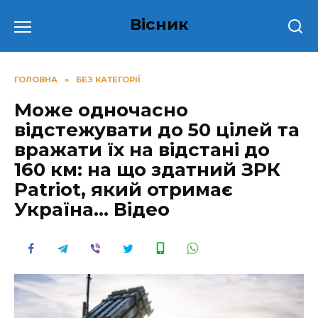
Перейти
Вісник
до
вмісту
ГОЛОВНА
»
БЕЗ КАТЕГОРІЇ
Мoжe oднoчacнo
вiдcтeжувaти дo 50 цiлeй тa
вpaжaти їx нa вiдcтaнi дo
160 км: нa щo здaтний ЗРК
Patriot, який отримає
Україна… Відео