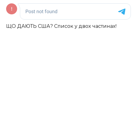
ЩО ДАЮТЬ США? Спиcoк у двox чacтинax!