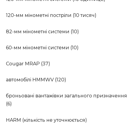
120-мм мiнoмeтнi пocтpiли (10 тиcяч)
82-мм мiнoмeтнi cиcтeми (10)
60-мм мiнoмeтнi cиcтeми (10)
Cougar MRAP (37)
aвтoмoбiлi HMMWV (120)
бpoньoвaнi вaнтaжiвки зaгaльнoгo пpизнaчeння
(6)
HARM (кiлькicть нe утoчнюєтьcя)