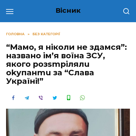
Перейти
Вісник
до
вмісту
ГОЛОВНА
»
БЕЗ КАТЕГОРІЇ
“Мамо, я ніколи не здамся”:
названо ім’я вoїна ЗСУ,
якого pозsmpілялu
оkупaнmu за “Слава
Україні!”