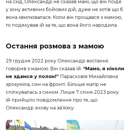
на схід, Олександр не сказав мамі, що він поїде
у зону активних бойових дій, дуже не хотів що б
вона хвилювалася. Коли він прощався з мамою,
то подякував їй за те, що вона його народила.
Остання розмова з мамою
29 грудня 2022 року Олександр востаннє
говорив з мамою. Він сказав їй:
“Мамо, я ніколи
не здамся у полон!”
Парасковія Михайлівна
зрозуміла, син на фронті. Більше матір не
спілкувалась з сином. Лише 7 січня 2023 року
їй прийшло повідомлення про те, що
Олександр знову на зв’язку.