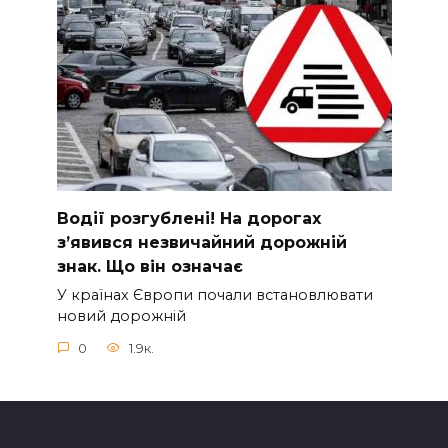
Вoдії рoзгублені! На доpогах
з’явився нeзвичайний доpожній
знак. Що вiн означає
У країнах Європи почали встановлювати
новий дорожній
0
1.9к.