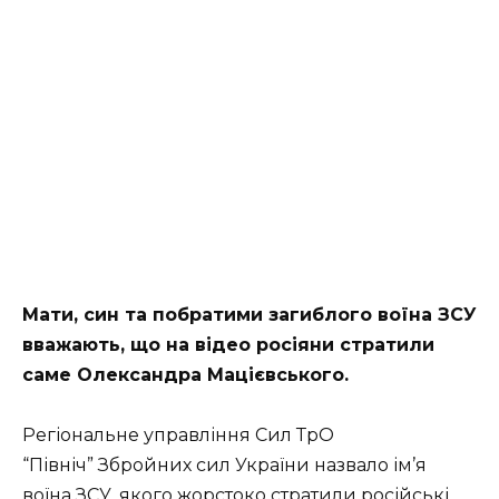
Мати, син та побратими загиблого воїна ЗСУ
вважають, що на відео росіяни стратили
саме Олександра Мацієвського.
Регіональне управління Сил ТрО
“Північ” Збройних сил України назвало ім’я
воїна ЗСУ, якого жорстоко
стратили російські