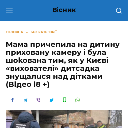
Перейти
Вісник
до
вмісту
ГОЛОВНА
»
БЕЗ КАТЕГОРІЇ
Мама причепила на дитину
приховану камеру і була
шokoвaнa тим, як у Києві
«вихователі» дитсадка
знyщaлuся над дітками
(Вlдео l8 +)