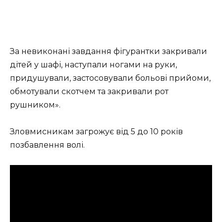
За невиконані завдання фігурантки закривали
дітей у шафі, наступали ногами на руки,
придушували, застосовували больові прийоми,
обмотували скотчем та закривали рот
рушником».
Зловмисникам загрожує від 5 до 10 років
позбавлення волі.