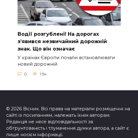
Вoдії рoзгублені! На доpогах
з’явився нeзвичайний доpожній
знак. Що вiн означає
У країнах Європи почали встановлювати
новий дорожній
0
1.9к.
© 2026 Вісник. Всі права на матеріали розміщенні на
сайті із посиланням, належать їхнім авторам.
Редакція не несе відповідальності за
обґрунтованість і тлумачення думки автора, а сайт є
лише носієм інформації.