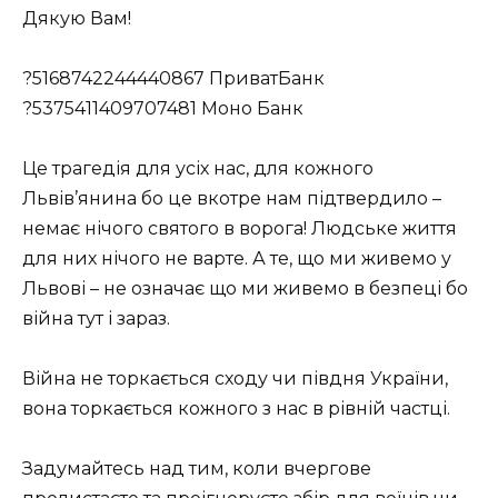
Дякую Вам!
?5168742244440867 ПриватБанк
?5375411409707481 Моно Банк
Це трагедія для усіх нас, для кожного
Львів’янина бо це вкотре нам підтвердило –
немає нічого святого в ворога! Людське життя
для них нічого не варте. А те, що ми живемо у
Львові – не означає що ми живемо в безпеці бо
війна тут і зараз.
Війна не торкається сходу чи півдня України,
вона торкається кожного з нас в рівній частці.
Задумайтесь над тим, коли вчергове