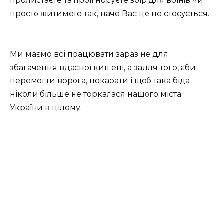
пролистаєте та проігноруєте збір для воїнів чи
просто житимете так, наче Вас це не стосується.
Ми маємо всі працювати зараз не для
збагачення вдасної кишені, а задля того, аби
перемогти ворога, покарати і щоб така біда
ніколи більше не торкалася нашого міста і
України в цілому.