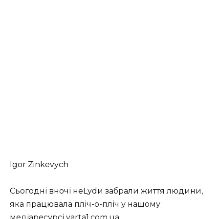
Igor Zinkevych
Сьогодні вночі неLydи забрали життя людини,
яка працювала пліч-о-пліч у нашому
медіаресурсі varta1.com.ua