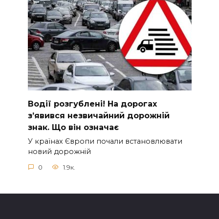
Вoдії рoзгублені! На доpогах
з’явився нeзвичайний доpожній
знак. Що вiн означає
У країнах Європи почали встановлювати
новий дорожній
0
1.9к.