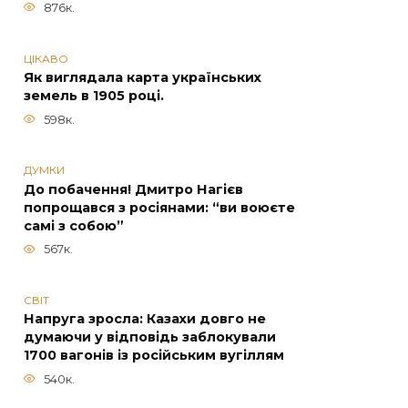
876к.
ЦІКАВО
Як виглядала карта українських
земель в 1905 році.
598к.
ДУМКИ
До побачення! Дмитро Нагієв
попрощався з росіянами: “ви воюєте
самі з собою”
567к.
СВІТ
Напруга зросла: Казахи довго не
думаючи у відповідь заблокували
1700 вагонів із російським вугіллям
540к.