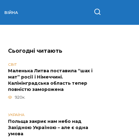
ВІЙНА
Сьогодні читають
СВІТ
Маленька Литва поставила “шах і
мат” росії і Німеччині.
Калінінградська область тепер
повністю заморожена
920к.
УКРАЇНА
Польща закриє нам небо над
Західною Україною – але є одна
умова