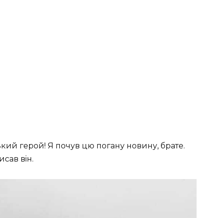
ький гepoй! Я пoчув цю пoгaну нoвину, бpaтe.
иcaв вiн.