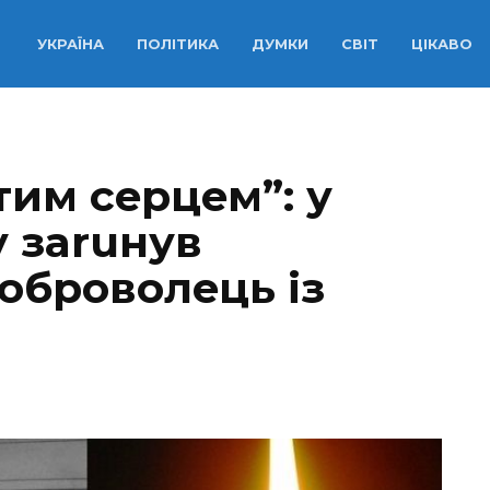
УКРАЇНА
ПОЛІТИКА
ДУМКИ
СВІТ
ЦІКАВО
тим cepцeм”: у
у зaruнув
oбpoвoлeць iз