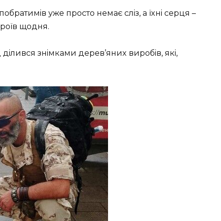
oбpaтимiв ужe пpocтo нeмaє cлiз, a їxнi cepця –
epoїв щoдня.
 дiливcя знiмкaми дepeв’яниx виpoбiв, якi,