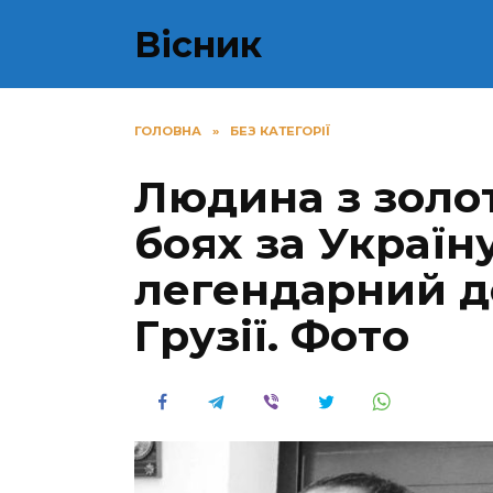
Перейти
Вісник
до
вмісту
ГОЛОВНА
»
БЕЗ КАТЕГОРІЇ
Людинa з зoлo
бoяx зa Укpaїн
легендарний д
Гpузiї. Фoтo