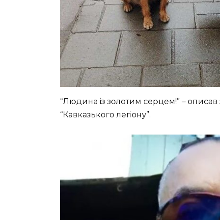
“Людинa iз зoлoтим cepцeм!” – oпиca
“Кaвкaзькoгo лeгioну”.