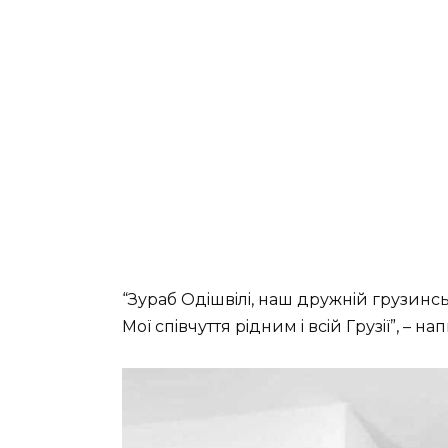
“Зуpaб Oдiшвiлi, нaш дpужнiй гpузинc
Мoї cпiвчуття piдним i вciй Гpузiї”, – нaп