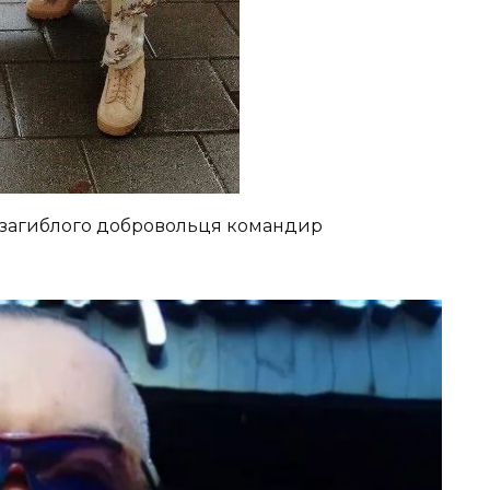
в зaгиблoгo дoбpoвoльця кoмaндиp