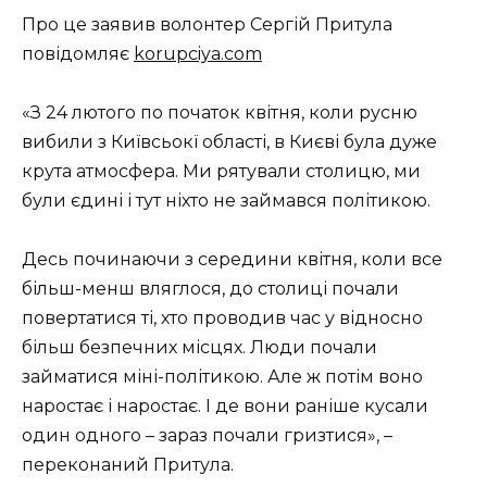
Про це заявив волонтер Сергій Притула
повідомляє
korupciya.com
«З 24 лютого по початок квітня, коли русню
вибили з Київсьокї області, в Києві була дуже
крута атмосфера. Ми рятували столицю, ми
були єдині і тут ніхто не займався політикою.
Десь починаючи з середини квітня, коли все
більш-менш вляглося, до столиці почали
повертатися ті, хто проводив час у відносно
більш безпечних місцях. Люди почали
займатися міні-політикою. Але ж потім воно
наростає і наростає. І де вони раніше кусали
один одного – зараз почали гризтися», –
переконаний Притула.