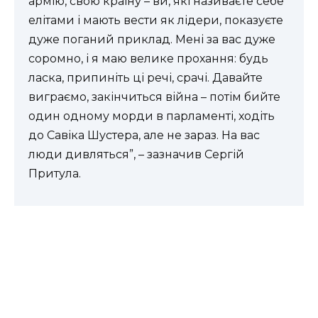
армію, свою країну – ви, які називаєте себе
елітами і мають вести як лідери, показуєте
дуже поганий приклад. Мені за вас дуже
соромно, і я маю велике прохання: будь
ласка, припиніть ці речі, срачі. Давайте
виграємо, закінчиться війна – потім бийте
один одному морди в парламенті, ходіть
до Савіка Шустера, але не зараз. На вас
люди дивляться”, – зазначив Сергій
Притула.