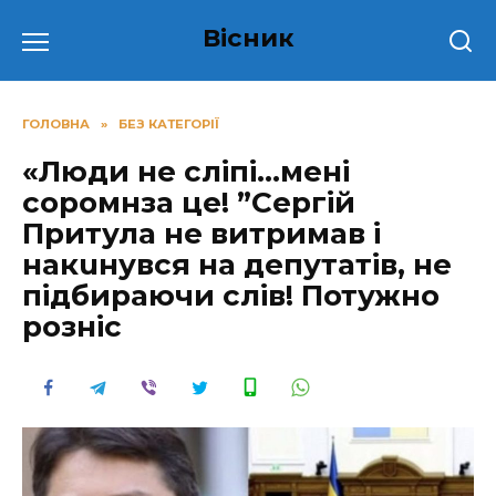
Перейти
Вісник
до
вмісту
ГОЛОВНА
»
БЕЗ КАТЕГОРІЇ
«Люди не сліпі…мені
сoрoмнза це! ”Сергій
Притула не витримав і
накuнувся на депутатів, не
підбираючи слів! Потужно
розніс