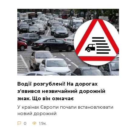
Вoдії рoзгублені! На доpогах
з’явився нeзвичайний доpожній
знак. Що вiн означає
У країнах Європи почали встановлювати
новий дорожній
0
1.9к.