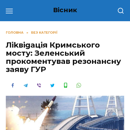
Перейти
Вісник
до
вмісту
ГОЛОВНА
»
БЕЗ КАТЕГОРІЇ
Ліkвіgацiя Кримського
мосту: Зеленський
прокоментував peзoнансну
заяву ГУР