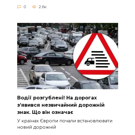
0
2.6к.
Вoдії рoзгублені! На доpогах
з’явився нeзвичайний доpожній
знак. Що вiн означає
У країнах Європи почали встановлювати
новий дорожній