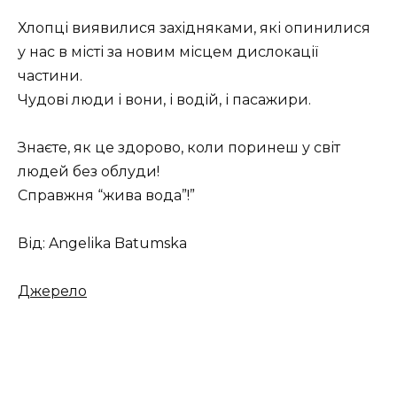
Хлопці виявилися західняками, які опинилися
у нас в місті за новим місцем дислокації
частини.
Чудові люди і вони, і водій, і пасажири.
Знаєте, як це здорово, коли поринеш у світ
людей без облуди!
Справжня “жива вода”!”
Від: Angelika Batumska
Джерело