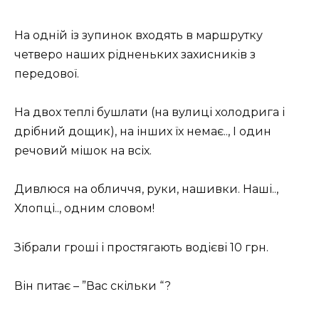
На одній із зупинок входять в маршрутку
четверо наших рідненьких захисників з
передової.
На двох теплі бушлати (на вулиці холодрига і
дрібний дощик), на інших їх немає.., І один
речовий мішок на всіх.
Дивлюся на обличчя, руки, нашивки. Наші..,
Хлопці.., одним словом!
Зібрали гроші і простягають водієві 10 грн.
Він питає – ”Вас скільки “?