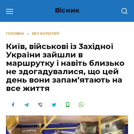
Перейти
Вісник
до
вмісту
ГОЛОВНА
»
БЕЗ КАТЕГОРІЇ
Київ, військові із 3ахідної
України зайшли в
маршрутку і навіть близько
не здогадувалися, що цей
день вони запам’ятають на
все життя