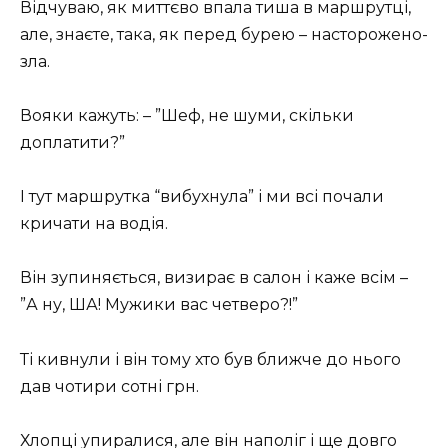
Відчуваю, як миттєво впала тиша в маршрутці,
але, знаєте, така, як перед бурею – насторожено-
зла.
Вояки кажуть: – ”Шеф, не шуми, скільки
доплатити?”
І тут маршрутка “вибухнула” і ми всі почали
кричати на водія.
Він зупиняється, визирає в салон і каже всім –
”А ну, ША! Мужики вас четверо?!”
Ті кивнули і він тому хто був ближче до нього
дав чотири сотні грн.
Хлопці упиралися, але він наполіг і ще довго