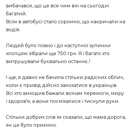
вибачався, що це все чим він на сьогодні
багатий.
Всім в автобусі стало соромно, що накричали на
водія.
Людей було повно і до наступної зупинки
хлопцям зібрали ще 750 грн. Я і багато хто
витрушували буквально останнє..!
І ще, я давно не бачила стільки радісних облич,
коли є привід дійсно закохатися в українців.
Всі хто виходив бажали воїнам перемоги, миру
і здоров’я, а вони посміхалися і тиснули руки.
Стільки добрих слів їм сказали, що мама дорога,
як це було приємно.