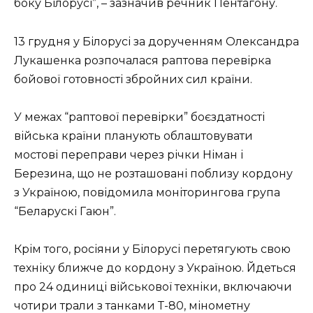
боку Білорусі”, – зазначив речник Пентагону.
13 грудня у Білорусі за дорученням Олександра
Лукашенка розпочалася раптова перевірка
бойової готовності збройних сил країни.
У межах “раптової перевірки” боєздатності
війська країни планують облаштовувати
мостові переправи через річки Німан і
Березина, що не розташовані поблизу кордону
з Україною, повідомила моніторингова група
“Беларускі Гаюн”.
Крім того, росіяни у Білорусі перетягують свою
техніку ближче до кордону з Україною. Йдеться
про 24 одиниці військової техніки, включаючи
чотири трали з танками Т-80, мінометну