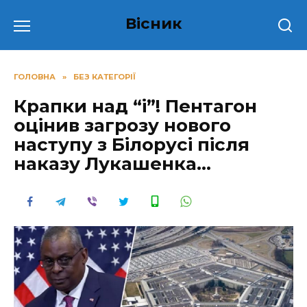
Перейти
Вісник
до
вмісту
ГОЛОВНА
»
БЕЗ КАТЕГОРІЇ
Крапки над “і”! Пентагон
оцінив загрозу нового
наступу з Білорусі після
наказу Лукашенка…