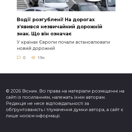
Вoдії рoзгублені! На доpогах
з’явився нeзвичайний доpожній
знак. Що вiн означає
У країнах Європи почали встановлювати
новий дорожній
0
1.9к.
© 2026 Вісник. Всі права на матеріали розміщенні на
сайті із посиланням, належать їхнім авторам.
Редакція не несе відповідальності за
обґрунтованість і тлумачення думки автора, а сайт є
лише носієм інформації.