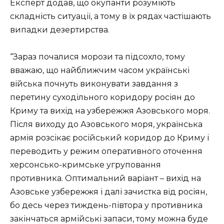
Експерт додав, що окупанти розуміють
складність ситуації, а тому в їх рядах частішають
випадки дезертирства.
“Зараз почалися морози та підсохло, тому
вважаю, що найближчим часом українські
війська почнуть виконувати завдання з
перетину суходільного коридору росіян до
Криму та вихід на узбережжя Азовського моря.
Після виходу до Азовського моря, українська
армія розсікає російський коридор до Криму і
переводить у режим оперативного оточення
херсонсько-кримське угруповання
противника. Оптимальний варіант – вихід на
Азовське узбережжя і далі зачистка від росіян,
бо десь через тиждень-півтора у противника
закінчаться армійські запаси, тому можна буде