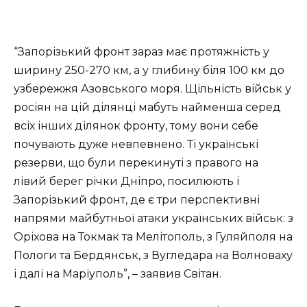
“Запорізький фронт зараз має протяжність у
ширину 250-270 км, а у глибину біля 100 км до
узбережжя Азовського моря. Щільність військ у
росіян на цій ділянці мабуть найменша серед
всіх інших ділянок фронту, тому вони себе
почувають дуже невпевнено. Ті українські
резерви, що були перекинуті з правого на
лівий берег річки Дніпро, посилюють і
Запорізький фронт, де є три перспективні
напрями майбутньої атаки українських військ: з
Оріхова на Токмак та Мелітополь, з Гуляйполя на
Пологи та Бердянськ, з Вугледара на Волноваху
і далі на Маріуполь”, – заявив Світан.