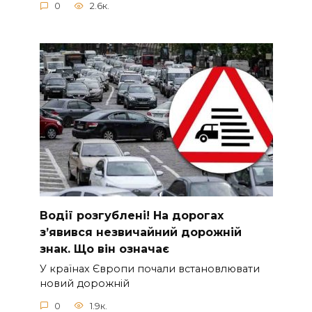
0
2.6к.
Вoдії рoзгублені! На доpогах
з’явився нeзвичайний доpожній
знак. Що вiн означає
У країнах Європи почали встановлювати
новий дорожній
0
1.9к.