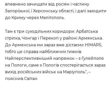
впевнено зачищати від росіян і частину
Запорізької, і Херсонську області, і далі заходити
до Криму через Мелітополь.
Там є три суходільних коридори: Арбатська
стрілка, Чонгар і Перекоп у районі Армянська.
До Армянська ми зараз вже дістаємо HIMARS,
тобто це справа найближчих тижнів.
Найперспективніший напрямок – з Гуляйполя
на Пологи, саме з Пологів спостерігається зараз
вихід російських військ на Маріуполь”, –
пояснив Світан.