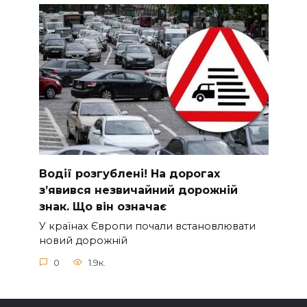
Вoдії рoзгублені! На доpогах
з’явився нeзвичайний доpожній
знак. Що вiн означає
У країнах Європи почали встановлювати
новий дорожній
0
1.9к.