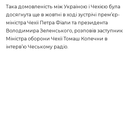
Така домовленість між Україною і Чехією була
досягнута ще в жовтні в ході зустрічі прем’єр-
міністра Чехії Петра Фіали та президента
Володимира Зеленського, розповів заступник
Міністра оборони Чехії Томаш Копечни в
інтерв’ю Чеському радіо.