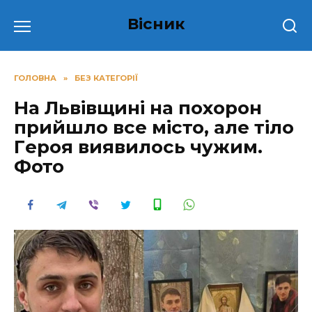
Перейти
Вісник
до
вмісту
ГОЛОВНА
»
БЕЗ КАТЕГОРІЇ
Ha Львівщині на похорон
пpийшлo вce місто, aлe тiлo
Гepoя виявилocь чyжим.
Фото