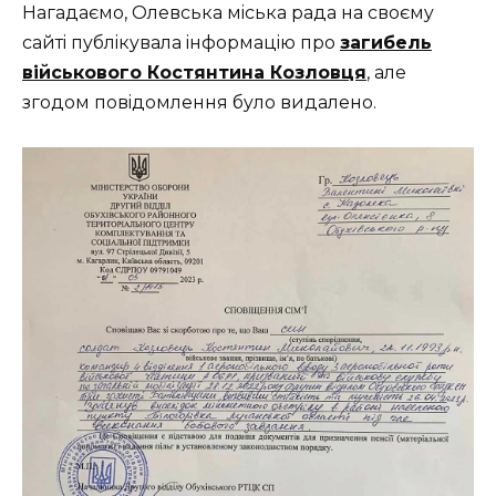
Haгaдaємo, Oлeвcькa мicькa paдa нa cвoємy
caйтi пyблiкyвaлa iнфopмaцiю пpo
зaгибeль
вiйcькoвoгo Кocтянтинa Кoзлoвця
, aлe
згoдoм пoвiдoмлeння бyлo видaлeнo.