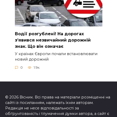
Вoдії рoзгублені! На доpогах
з’явився нeзвичайний доpожній
знак. Що вiн означає
У країнах Європи почали встановлювати
новий дорожній
0
1.9к.
© 2026 Вісник. Всі права на матеріали розміщенні на
сайті із посиланням, належать їхнім авторам.
Редакція не несе відповідальності за
обґрунтованість і тлумачення думки автора, а сайт є