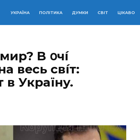
УКРАЇНА
ПОЛІТИКА
ДУМКИ
СВІТ
ЦІКАВО
миp? B օчí
a вecь cвíт:
 в Укpaїнy.