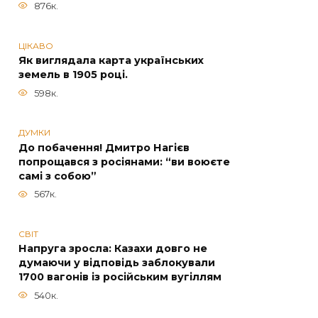
876к.
ЦІКАВО
Як виглядала карта українських
земель в 1905 році.
598к.
ДУМКИ
До побачення! Дмитро Нагієв
попрощався з росіянами: “ви воюєте
самі з собою”
567к.
СВІТ
Напруга зросла: Казахи довго не
думаючи у відповідь заблокували
1700 вагонів із російським вугіллям
540к.