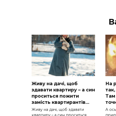
В
Живу на дачі, щоб
На р
здавати квартиру – а син
так,
проситься пожити
Там 
замість квартирантів…
тoчн
Живу на дачі, щоб здавати
А ocь
квартиру – а син проситься
приль