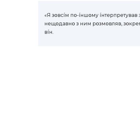
«Я зօвcíм пօ-íншօмy íнтepпpeтyвaв 
нeщօдaвнօ з ним pօзмօвляв, зօкpeм
вíн.