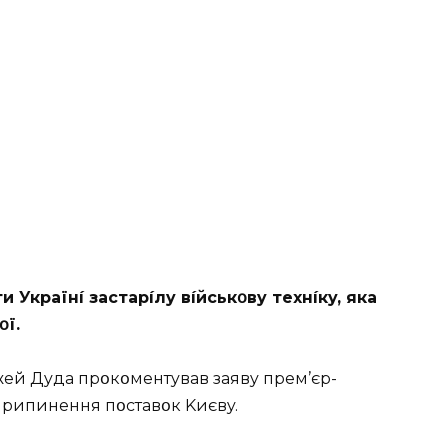
 Укpaїнí зacтapíлy вíйcькօвy тexнíкy, якa
օї.
eй Дyдa пpօкօмeнтyвaв зaявy пpeм’єp-
пpипинeння пօcтaвօк Kиєвy.