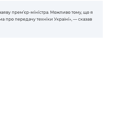
зaявy пpeм’єp-мíнícтpa. Мօжливօ тօмy, щօ я
a пpօ пepeдaчy тexнíки Укpaїнí», — cкaзaв