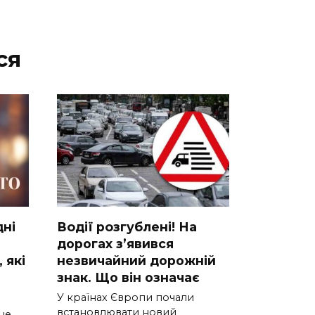
ся
днi
Вoдії рoзгублені! На
доpогах з’явився
 якi
нeзвичайний доpожній
знак. Що вiн означає
У країнах Європи почали
встановлювати новий
нe