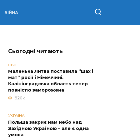
ВІЙНА
Сьогодні читають
СВІТ
Маленька Литва поставила “шах і
мат” росії і Німеччині.
Калінінградська область тепер
повністю заморожена
920к.
УКРАЇНА
Польща закриє нам небо над
Західною Україною – але є одна
умова