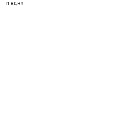
півдня