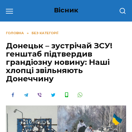
Перейти
Вісник
до
вмісту
ГОЛОВНА
»
БЕЗ КАТЕГОРІЇ
Донецьк – зустрічай ЗСУ!
генштаб підтвердив
грандіозну новину: Наші
хлопці звільняють
Донеччину