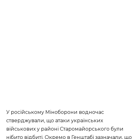
У російському Міноборони водночас
стверджували, що атаки українських
військових у районі Старомайорського були
нібито відбиті. Окремо в Генштабі зазначали, що