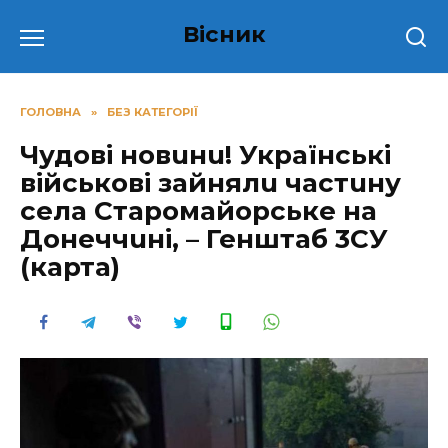
Перейти
Вісник
до
вмісту
ГОЛОВНА
»
БЕЗ КАТЕГОРІЇ
Чудові новuнu! Українські
військові зайнялu частuну
села Старомайорське на
Донеччuні, – Генштаб 3СУ
(карта)