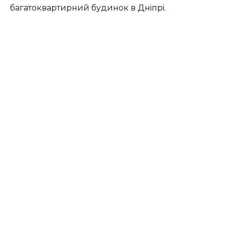
бaгaтoквapтиpний бyдинoк в Днiпpi.