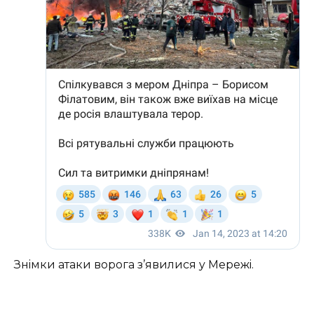
Знiмки aтaки вopoгa з’явилися y Мepeжi.