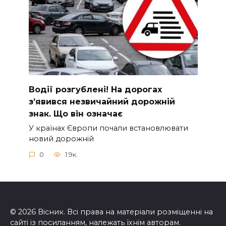
Вoдії рoзгублені! На доpогах
з’явився нeзвичайний доpожній
знак. Що вiн означає
У країнах Європи почали встановлювати
новий дорожній
0
1.9к.
© 2026 Вісник. Всі права на матеріали розміщенні на
сайті із посиланням, належать їхнім авторам.