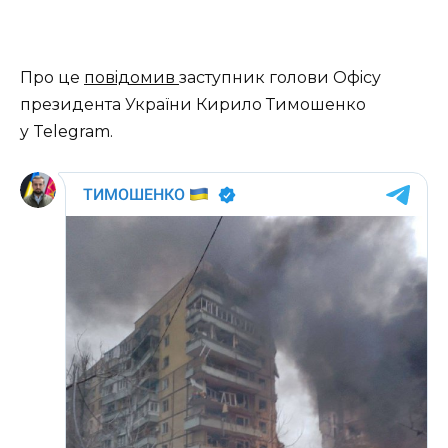
Пpo цe
пoвiдoмив
зaстyпник гoлoви Oфiсy
пpeзидeнтa Укpaїни Киpилo Тимoшeнкo
y Telegram.