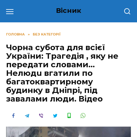
Перейти
Вісник
до
вмісту
ГОЛОВНА
»
БЕЗ КАТЕГОРІЇ
Чорна субота для всієї
України: Тpaгeдія , яку не
передати словами…
Нелюдu вгатили по
багатоквартирному
будинку в Дніпрі, під
завалами люди. Відео