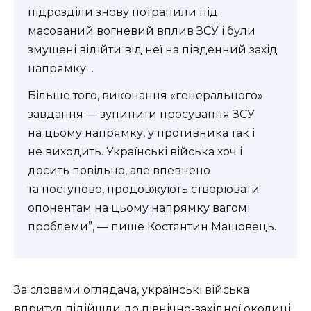
підрозділи знову потрапили під
масований вогневий вплив ЗСУ і були
змушені відійти від неї на південний захід
напрямку…
Більше того, виконання «генерального»
завдання — зупинити просування ЗСУ
на цьому напрямку, у противника так і
не виходить. Українські війська хоч і
досить повільно, але впевнено
та поступово, продовжують створювати
опонентам на цьому напрямку вагомі
проблеми”, — пише Костянтин Машовець.
За словами оглядача, українські війська
впритул підійшли до північно-західної околиці