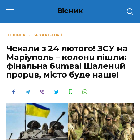
Перейти
Вісник
до
вмісту
ГОЛОВНА
»
БЕЗ КАТЕГОРІЇ
Чекали з 24 лютого! ЗСУ на
Маріуполь – колонu пішли:
фінальна бumва! Шаленuй
прopuв, місто буде наше!