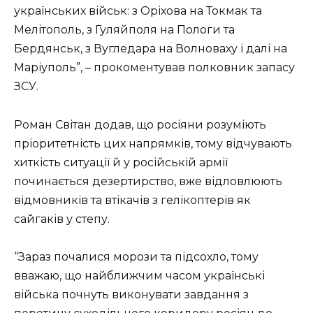
українських військ: з Оріхова на Токмак та
Мелітополь, з Гуляйполя на Пологи та
Бердянськ, з Вугледара на Волноваху і далі на
Маріуполь”, – прокоментував полковник запасу
ЗСУ.
Роман Світан додав, що росіяни розуміють
пріоритетність цих напрямків, тому відчувають
хиткість ситуації й у російській армії
починається дезертирство, вже відловлюють
відмовників та втікачів з гелікоптерів як
сайгаків у степу.
“Зараз почалися морози та підсохло, тому
вважаю, що найближчим часом українські
війська почнуть виконувати завдання з