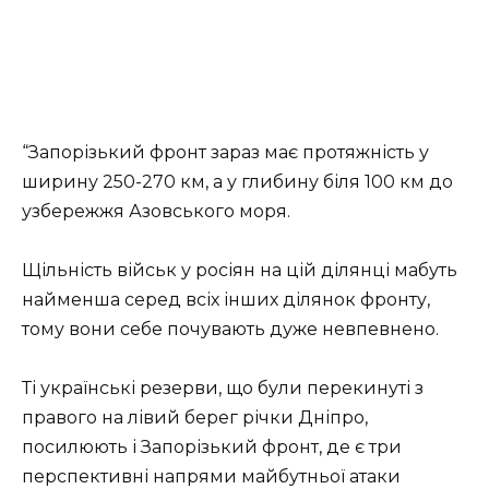
“Запорізький фронт зараз має протяжність у
ширину 250-270 км, а у глибину біля 100 км до
узбережжя Азовського моря.
Щільність військ у росіян на цій ділянці мабуть
найменша серед всіх інших ділянок фронту,
тому вони себе почувають дуже невпевнено.
Ті українські резерви, що були перекинуті з
правого на лівий берег річки Дніпро,
посилюють і Запорізький фронт, де є три
перспективні напрями майбутньої атаки