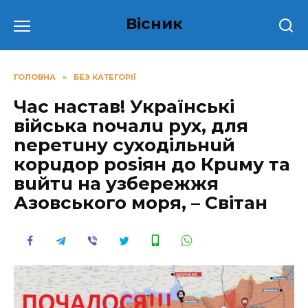
Перейти
Вісник
до
вмісту
ГОЛОВНА
»
БЕЗ КАТЕГОРІЇ
Час настав! Укpаїнські
війська nочалu pух, для
nеретuну суходільнuй
коpuдор pоsіян до Кpuму та
вuйтu на узбеpежжя
Азовського моря, – Світан