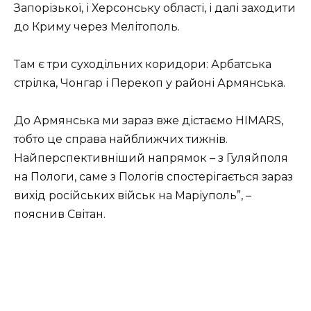
Запорізької, і Херсонську області, і далі заходити
до Криму через Мелітополь.
Там є три суходільних коридори: Арбатська
стрілка, Чонгар і Перекоп у районі Армянська.
До Армянська ми зараз вже дістаємо HIMARS,
тобто це справа найближчих тижнів.
Найперспективніший напрямок – з Гуляйполя
на Пологи, саме з Пологів спостерігається зараз
вихід російських військ на Маріуполь”, –
пояснив Світан.