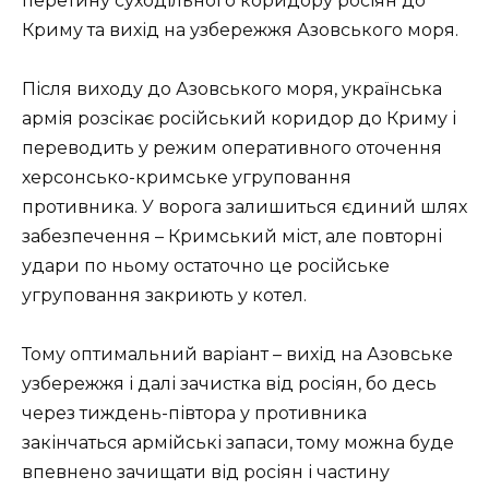
перетину суходільного коридору росіян до
Криму та вихід на узбережжя Азовського моря.
Після виходу до Азовського моря, українська
армія розсікає російський коридор до Криму і
переводить у режим оперативного оточення
херсонсько-кримське угруповання
противника. У ворога залишиться єдиний шлях
забезпечення – Кримський міст, але повторні
удари по ньому остаточно це російське
угруповання закриють у котел.
Тому оптимальний варіант – вихід на Азовське
узбережжя і далі зачистка від росіян, бо десь
через тиждень-півтора у противника
закінчаться армійські запаси, тому можна буде
впевнено зачищати від росіян і частину