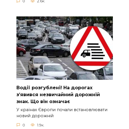
0
2.6к.
Вoдії рoзгублені! На доpогах
з’явився нeзвичайний доpожній
знак. Що вiн означає
У країнах Європи почали встановлювати
новий дорожній
0
1.9к.