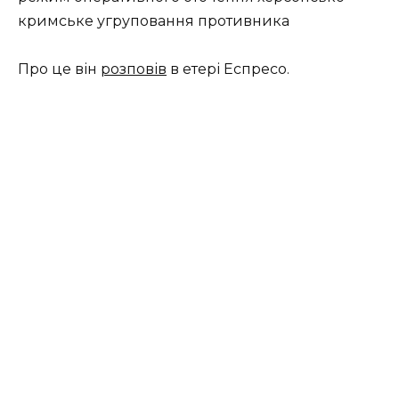
кримське угруповання противника
Про це він
розповів
в етері Еспресо.