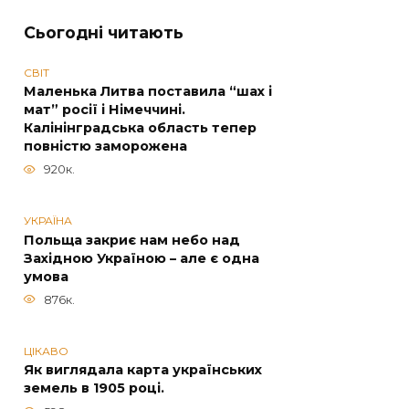
Сьогодні читають
СВІТ
Маленька Литва поставила “шах і
мат” росії і Німеччині.
Калінінградська область тепер
повністю заморожена
920к.
УКРАЇНА
Польща закриє нам небо над
Західною Україною – але є одна
умова
876к.
ЦІКАВО
Як виглядала карта українських
земель в 1905 році.