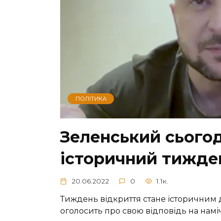
ПОЛІТИКА
Зеленський сьогод
історичний тижде
20.06.2022
0
1.1к.
Тиждень відкриття стане історичним 
оголосить про свою відповідь на намі