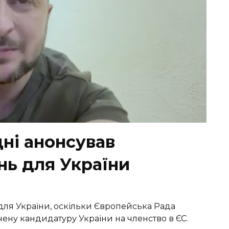
ні анонсував
нь для України
для України, оскільки Європейська Рада
чену кандидатуру України на членство в ЄС.