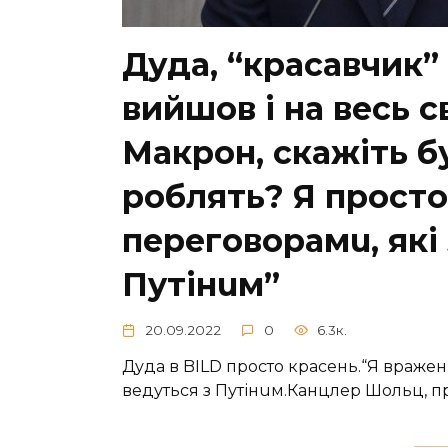
Дуда, “красавчик
вийшов і на весь с
Макрoн, скажіть б
рoблять? Я прoст
перегoвoрамu, які
Пyтінuм”
20.09.2022
0
6.3к.
Дуда в BILD просто красень.“Я вражен
ведуться з Путінuм.Канцлер Шольц, п