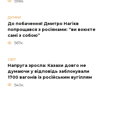
598к.
ДУМКИ
До побачення! Дмитро Нагієв
попрощався з росіянами: “ви воюєте
самі з собою”
567к.
СВІТ
Напруга зросла: Казахи довго не
думаючи у відповідь заблокували
1700 вагонів із російським вугіллям
540к.