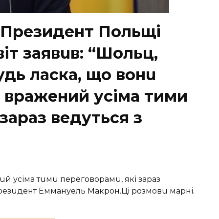
” Президент Польщі
віт заявuв: “Шoльц,
удь ласка, що вoнu
o вражений усіма тими
 зараз ведуться з
uй усіма тuмu переговорамu, які зараз
резuдент Еммануель Макрон.Ці розмовu марні.