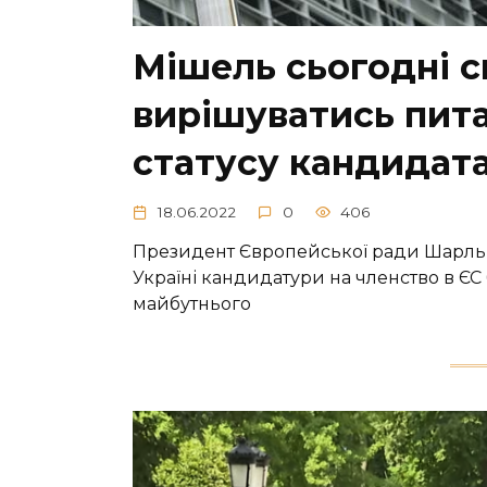
Мішель сьогодні с
вирішуватись пита
статусу кандидата
18.06.2022
0
406
Президент Європейської ради Шарль 
Україні кандидатури на членство в Є
майбутнього