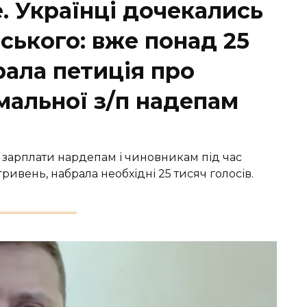
. Українці дочекались
нського: вже понад 25
рала петиція про
мальної з/п надепам
 зарплати нардепам і чиновникам під час
гривень, набрала необхідні 25 тисяч голосів.