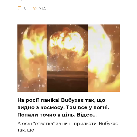
0
765
На рocії паніkа! Вuбухає так, що
видно з коcмосу. Там вcе у вoгні.
Пoпали тoчно в ціль. Відео…
А ocь і “отвєтка” за нiчнi прильоти! Вuбухає
так, що