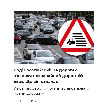
Вoдії рoзгублені! На доpогах
з’явився нeзвичайний доpожній
знак. Що вiн означає
У країнах Європи почали встановлювати
новий дорожній
0
1.9к.