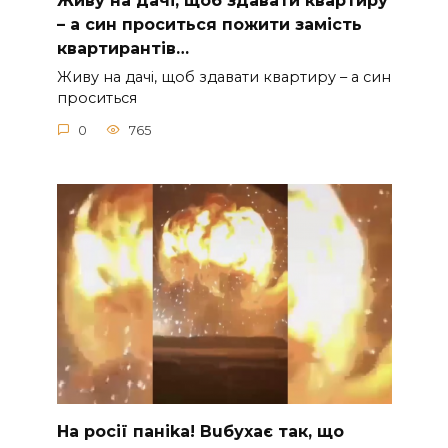
Живу на дачі, щоб здавати квартиру
– а син проситься пожити замість
квартирантів…
Живу на дачі, щоб здавати квартиру – а син
проситься
0
765
На рocії паніkа! Вuбухає так, що