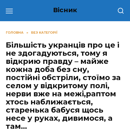
Перейти
Вісник
до
вмісту
ГОЛОВНА
»
БЕЗ КАТЕГОРІЇ
Більшість укранців про це і
не здогадуються, тому я
відкрию правду – майже
кожна добa бeз сну,
постійні обстріли, стоїмо за
селом у відкритому полі,
нерви вже на межі,раптом
хтось наближається,
старенька бабуся щось
несе у руках, дивимося, а
там…