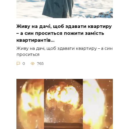
Живу на дачі, щоб здавати квартиру
– а син проситься пожити замість
квартирантів…
Живу на дачі, щоб здавати квартиру – а син
проситься
0
765