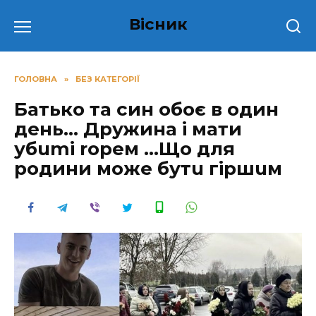
Перейти
Вісник
до
вмісту
ГОЛОВНА
»
БЕЗ КАТЕГОРІЇ
Батько та син обоє в один
день… Дружина і мати
убumі ropем …Що для
родини може бутu гіршuм