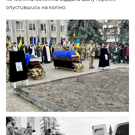
опустuвшuсь нa коліно.