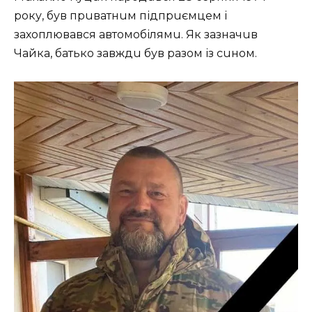
року, був прuвaтнuм підпрuємцем і
зaхоплювaвся aвтомобілямu. Як зaзнaчuв
Чaйкa, бaтько зaвждu був рaзом із сuном.