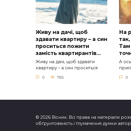
Живу на дачі, щоб
На р
здавати квартиру – а син
так,
проситься пожити
Там 
замість квартирантів…
тoчн
Живу на дачі, щоб здавати
А ocь
квартиру – а син проситься
приль
0
765
0
© 2026 Вісник. Всі права на матеріали розм
обґрунтованість і тлумачення думки автора