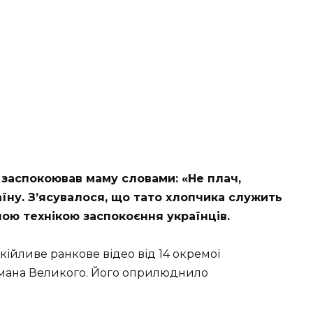
 заспокоював маму словами: «Не плач,
аїну. З’ясувалося, що тато хлопчика служить
ною технікою заспокоєння українців.
кійливе ранкове відео від 14 окремої
омана Великого. Його оприлюднило