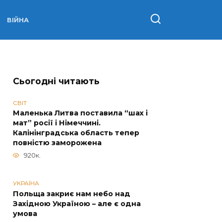
ВІЙНА
Сьогодні читають
СВІТ
Маленька Литва поставила “шах і
мат” росії і Німеччині.
Калінінградська область тепер
повністю заморожена
920к.
УКРАЇНА
Польща закриє нам небо над
Західною Україною – але є одна
умова