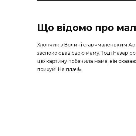
Що відомо про мал
Хлопчик з Волині став «маленьким Арес
заспокоював свою маму. Тоді Назар ро
цю картину побачила мама, він сказав:
психуй! Не плач!».