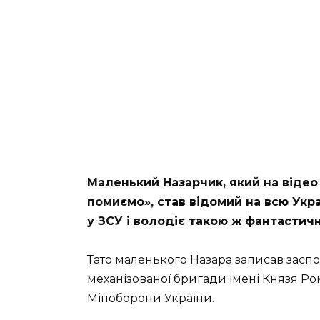
Маленький Назарчик, який на відео
помиємо», став відомий на всю Укр
у ЗСУ і володіє такою ж фантастич
Тато маленького Назара записав заспо
механізованої бригади імені Князя Р
Міноборони України.