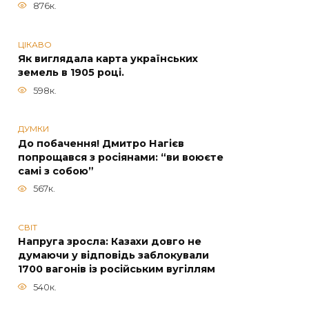
876к.
ЦІКАВО
Як виглядала карта українських
земель в 1905 році.
598к.
ДУМКИ
До побачення! Дмитро Нагієв
попрощався з росіянами: “ви воюєте
самі з собою”
567к.
СВІТ
Напруга зросла: Казахи довго не
думаючи у відповідь заблокували
1700 вагонів із російським вугіллям
540к.