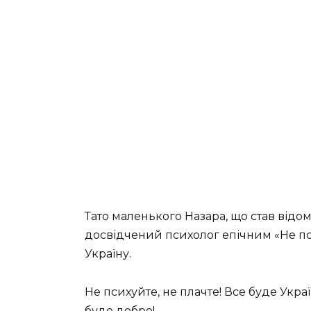
Тато маленького Назара, що став відо
досвідчений психолог епічним «Не пс
Україну.
Не психуйте, не плачте! Все буде Укра
буде добре!,