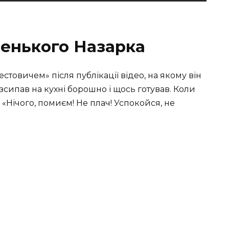
енького Назарка
товичем» після публікації відео, на якому він
зсипав на кухні борошно і щось готував. Коли
 «Нічого, помиєм! Не плач! Успокойся, не