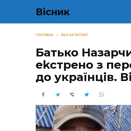
Перейти
Вісник
до
вмісту
ГОЛОВНА
»
БЕЗ КАТЕГОРІЇ
Батько Назарчи
ekcтрeнo з пер
до українців. В