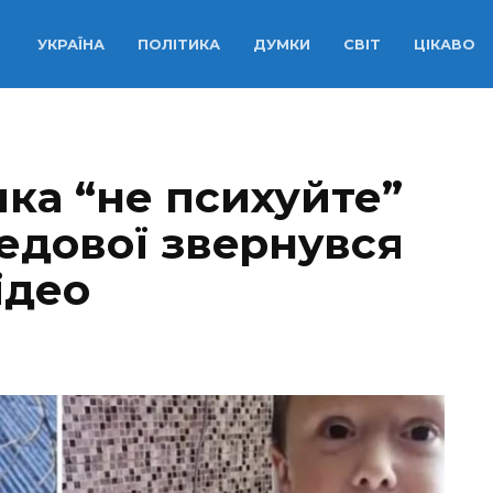
УКРАЇНА
ПОЛІТИКА
ДУМКИ
СВІТ
ЦІКАВО
ка “не психуйте”
едової звeрнyвcя
ідео