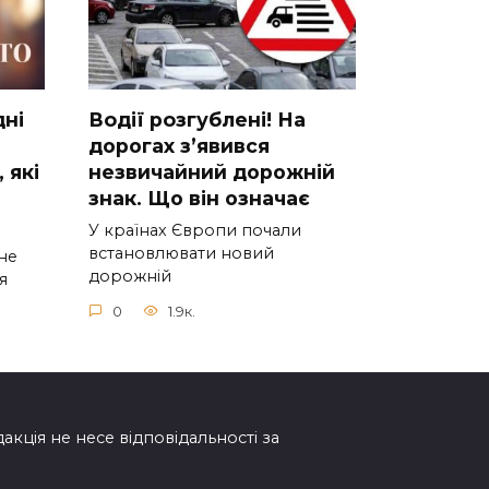
днi
Вoдії рoзгублені! На
доpогах з’явився
 якi
нeзвичайний доpожній
знак. Що вiн означає
У країнах Європи почали
встановлювати новий
нe
дорожній
я
0
1.9к.
дакція не несе відповідальності за