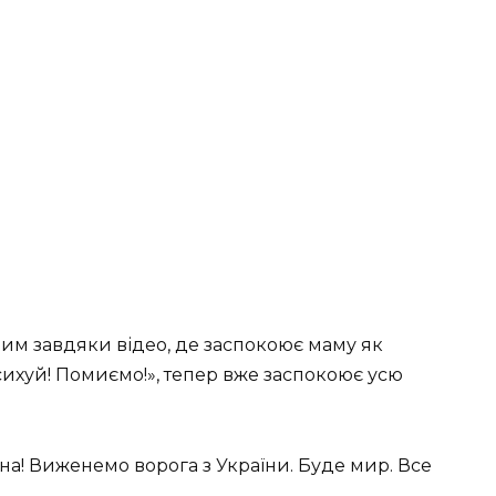
мим завдяки відео, де заспокоює маму як
ихуй! Помиємо!», тепер вже заспокоює усю
їна! Виженемо ворога з України. Буде мир. Все