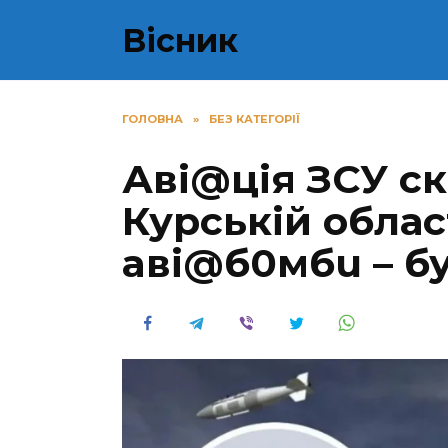
Перейти
Вісник
до
вмісту
ГОЛОВНА
»
БЕЗ КАТЕГОРІЇ
Аві@цiя ЗСУ ск
Курській облас
aвi@б0мбu – бу