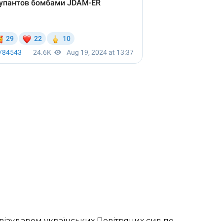
авіаударом українських Повітряних сил по