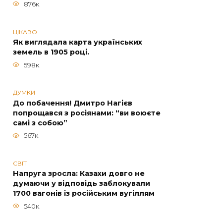
876к.
ЦІКАВО
Як виглядала карта українських
земель в 1905 році.
598к.
ДУМКИ
До побачення! Дмитро Нагієв
попрощався з росіянами: “ви воюєте
самі з собою”
567к.
СВІТ
Напруга зросла: Казахи довго не
думаючи у відповідь заблокували
1700 вагонів із російським вугіллям
540к.