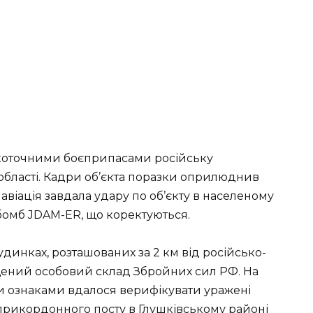
коточними боєприпасами російську
області. Кадри об’єкта поразки оприлюднив
авіація завдала удару по об’єкту в населеному
абомб JDAM-ER, що коректуються.
удинках, розташованих за 2 км від російсько-
іщений особовий склад Збройних сил РФ. На
и ознаками вдалося верифікувати уражені
прикордонного посту в Глушківському районі