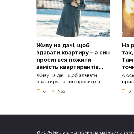
Живу на дачі, щоб
На р
здавати квартиру – а син
так,
проситься пожити
Там 
замість квартирантів…
тoчн
Живу на дачі, щоб здавати
А ocь
квартиру – а син проситься
приль
0
765
0
© 2026 Вісник. Всі права на матеріали розм