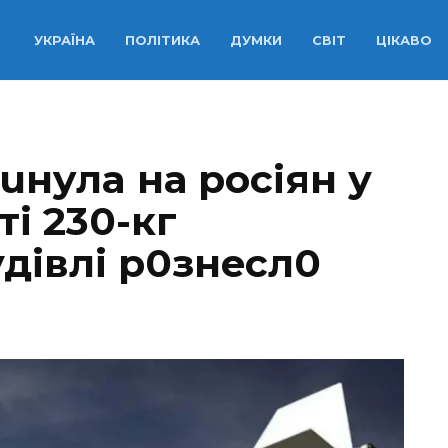
УКРАЇНА
ПОЛІТИКА
ДУМКИ
СВІТ
ЦІКАВО
uнyлa на росіян у
ті 230-кг
дівлі р0знeсл0