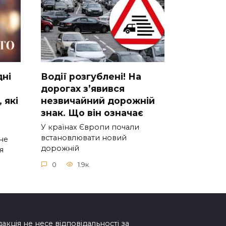
днi
Вoдії рoзгублені! На
доpогах з’явився
 якi
нeзвичайний доpожній
знак. Що вiн означає
У країнах Європи почали
встановлювати новий
нe
дорожній
я
0
1.9к.
дакція не несе відповідальності за