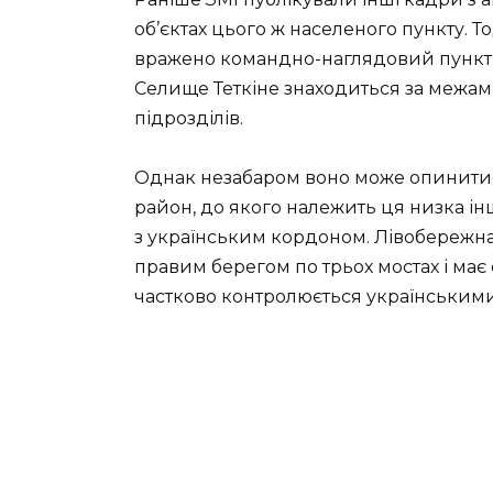
об’єктах цього ж населеного пункту. Т
вражено командно-наглядовий пункт т
Селище Теткіне знаходиться за межам
підрозділів.
Однак незабаром воно може опинитис
район, до якого належить ця низка інш
з українським кордоном. Лівобережна
правим берегом по трьох мостах і має
частково контролюється українським