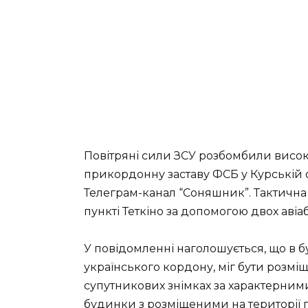
Повітряні сили ЗСУ розбомбили висо
прикордонну заставу ФСБ у Курській 
Телеграм-канал “Соняшник”. Тактична 
пункті Теткіно за допомогою двох аві
У повідомленні наголошується, що в б
українського кордону, міг бути розм
супутникових знімках за характерним
будинки з розміщеними на території 