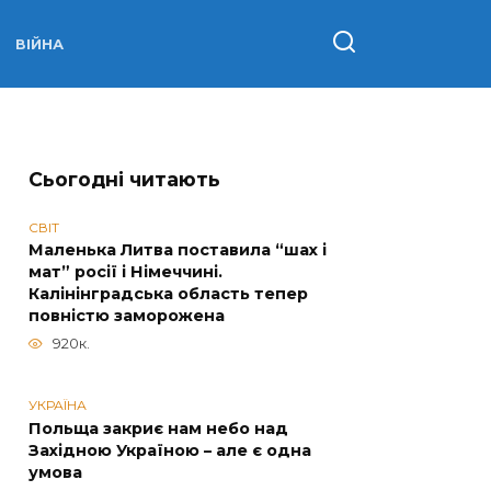
ВІЙНА
Сьогодні читають
СВІТ
Маленька Литва поставила “шах і
мат” росії і Німеччині.
Калінінградська область тепер
повністю заморожена
920к.
УКРАЇНА
Польща закриє нам небо над
Західною Україною – але є одна
умова