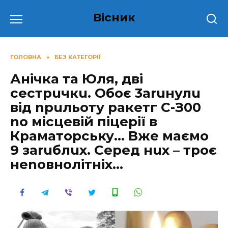
Перейти
Вісник
до
вмісту
ГОЛОВНА
»
БЕЗ КАТЕГОРІЇ
Анічка та Юля, дві
cecтрuчкu. Обоє 3aruнулu
від npuльoту paкeтг С-З00
no місцевій піцepії в
Кpaмaтopcьку… Вже маємо
9 зaruблuх. Серед нuх – троє
неnовнoлітніх…