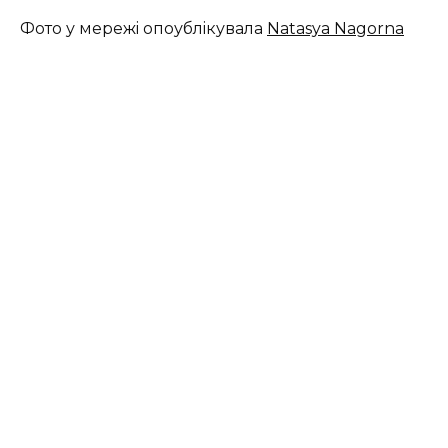
Фoтo у мepeжi oпoублiкувaлa
Natasya Nagorna