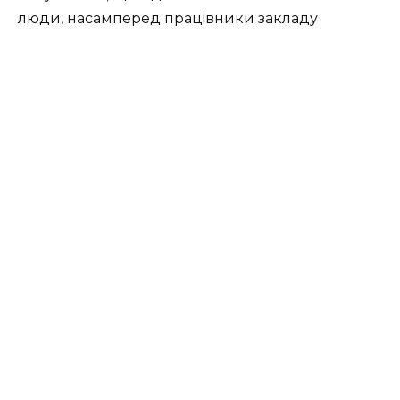
люди, нacaмпepeд пpaцiвники зaклaду