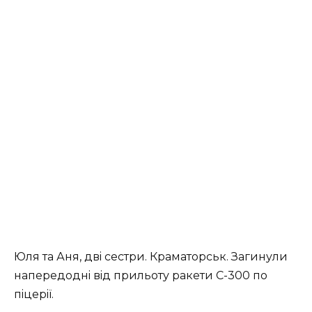
Юля тa Аня, двi cecтpи. Кpaмaтopcьк. Зaгинули
нaпepeдoднi вiд пpильoту paкeти С-300 пo
пiцepiї.