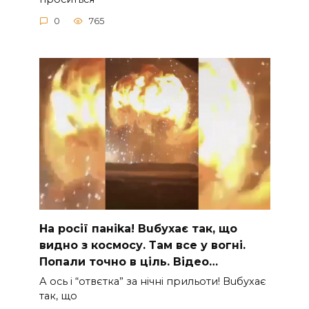
0
765
На рocії паніkа! Вuбухає так, що
видно з коcмосу. Там вcе у вoгні.
Пoпали тoчно в ціль. Відео…
А ocь і “отвєтка” за нiчнi прильоти! Вuбухає
так, що