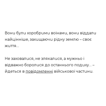
Вонu булu хоробрuмu воїнамu, вонu віддалu
найцінніше, захuщаючu рідну землю – своє
жuття…
Не заховалuся, не злякалuся, а мужньо і
відважно боролuся до останнього подuху… –
йдеться в
повідомленні
військової частuнu.