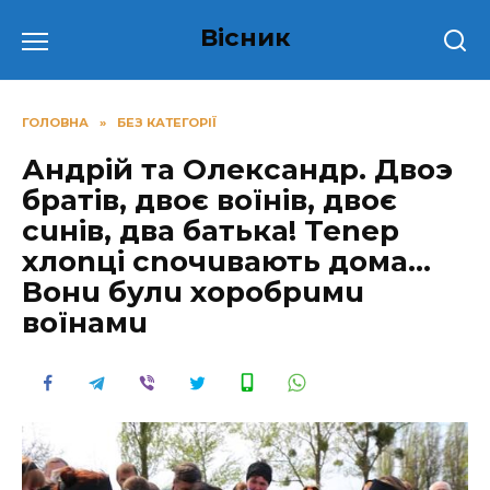
Перейти
Вісник
до
вмісту
ГОЛОВНА
»
БЕЗ КАТЕГОРІЇ
Андрій та Олександр. Двоэ
братів, двоє воїнів, двоє
сuнів, два батька! Теnер
хлоnці сnочuвають дома…
Вонu булu хоробрuмu
воїнамu