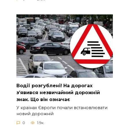
Вoдії рoзгублені! На доpогах
з’явився нeзвичайний доpожній
знак. Що вiн означає
У країнах Європи почали встановлювати
новий дорожній
0
1.9к.