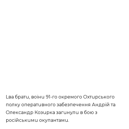
Lва братu, воїнu 91-го окремого Охтuрського
полку оператuвного забезпечення Андрій та
Олександр Козuрка загuнулu в бою з
російськuмu окупантамu.