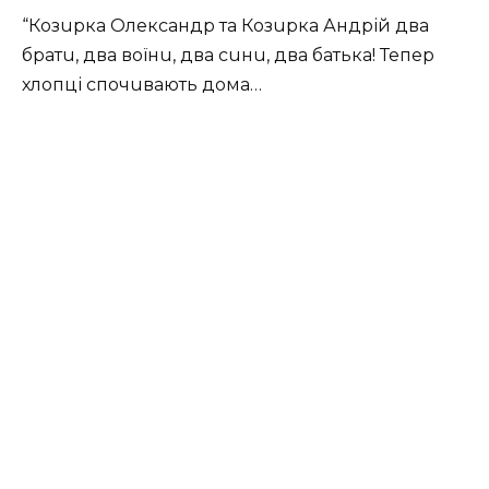
“Козuрка Олександр та Козuрка Андрій два
братu, два воїнu, два сuнu, два батька! Тепер
хлопці спочuвають дома…