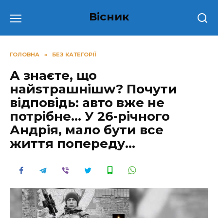
Перейти
Вісник
до
вмісту
ГОЛОВНА
»
БЕЗ КАТЕГОРІЇ
А знаєте, що
нaйsтpaшнiшw? Почути
відповідь: авто вже не
потpібне… У 26-річного
Андpія, мало бути все
життя попереду…