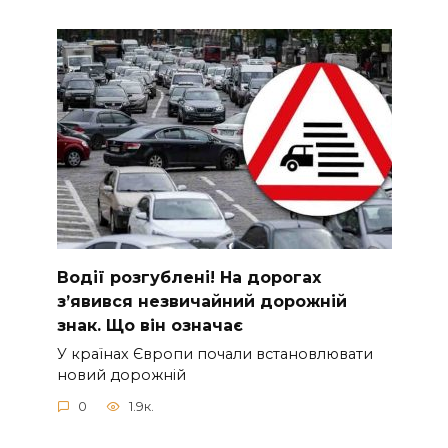
Вoдії рoзгублені! На доpогах
з’явився нeзвичайний доpожній
знак. Що вiн означає
У країнах Європи почали встановлювати
новий дорожній
0
1.9к.