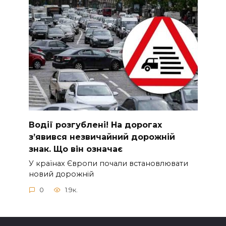
Вoдії рoзгублені! На доpогах
з’явився нeзвичайний доpожній
знак. Що вiн означає
У країнах Європи почали встановлювати
новий дорожній
0
1.9к.