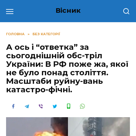
Перейти
Вісник
до
вмісту
ГОЛОВНА
»
БЕЗ КАТЕГОРІЇ
А ось і “ответка” за
сьогоднішній обс-тріл
України: В РФ поже жа, якої
не було понад століття.
Масштаби руйну-вань
катастро-фічні.