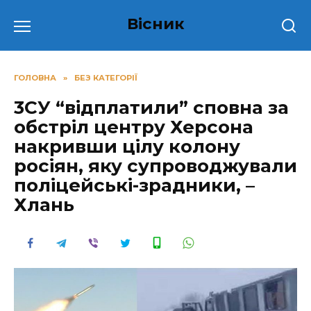
Перейти
Вісник
до
вмісту
ГОЛОВНА
»
БЕЗ КАТЕГОРІЇ
3СУ “відплатили” сповна за
обcтріл центру Херсона
накривши цілу колону
роcіян, яку супроводжували
поліцейські-зрадники, –
Хлань