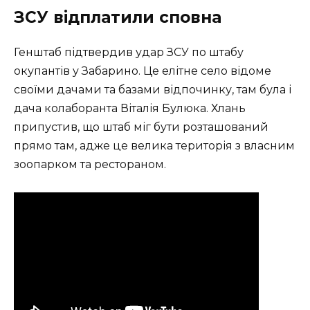
ЗСУ відплатили сповна
Генштаб підтвердив удар ЗСУ по штабу
окупантів у Забарино. Це елітне село відоме
своїми дачами та базами відпочинку, там була і
дача колаборанта Віталія Булюка. Хлань
припустив, що штаб міг бути розташований
прямо там, адже це велика територія з власним
зоопарком та рестораном.