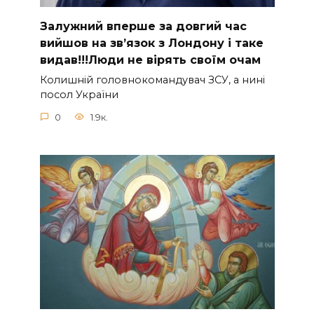
Зaлужний вперше за довгий час
вийшов на зв’язок з Лoндону і таке
видав!!!Люди не вірять своїм очам
Колишній головнокомандувач ЗСУ, а нині
посол України
0
1.9к.