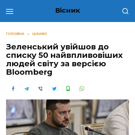
Перейти
Вісник
до
вмісту
ГОЛОВНА
»
ЦІКАВО
Зеленський увійшов до
списку 50 найвпливовіших
людей світу за версією
Bloomberg