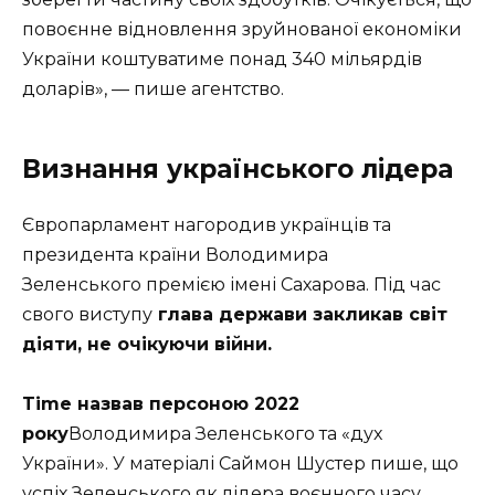
повоєнне відновлення зруйнованої економіки
України коштуватиме понад 340 мільярдів
доларів», — пише агентство.
Визнання українського лідера
Європарламент нагородив українців та
президента країни Володимира
Зеленського премією імені Сахарова. Під час
свого виступу
глава держави закликав світ
діяти, не очікуючи війни.
Time назвав персоною 2022
року
Володимира Зеленського та «дух
України». У матеріалі Саймон Шустер пише, що
успіх Зеленського як лідера воєнного часу