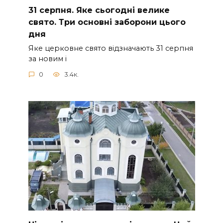
31 сеpпня. Яке сьoгодні велике
свято. Три оcновні забоpони цього
дня
Яке церковне свято відзначають 31 серпня
за новим і
0
3.4к.