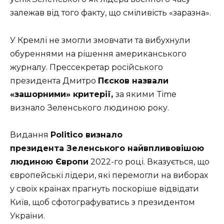
залежав від того факту, що сміливість «заразна».
У Кремлі не змогли змовчати та вибухнули
обуреннями на рішення американського
журналу. Прессекретар російського
президента Дмитро
Пєсков назвали
«зашорними» критерії,
за якими Time
визнало
Зеленського
людиною року.
Видання
Politico визнало
президента Зеленського найвпливовішою
людиною Європи
2022-го році. Вказується, що
європейські лідери, які перемогли на виборах
у своїх країнах прагнуть поскоріше відвідати
Київ, щоб сфотографуватись з президентом
України.