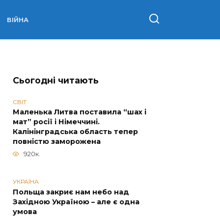
ВІЙНА
Сьогодні читають
СВІТ
Маленька Литва поставила “шах і
мат” росії і Німеччині.
Калінінградська область тепер
повністю заморожена
920к.
УКРАЇНА
Польща закриє нам небо над
Західною Україною – але є одна
умова