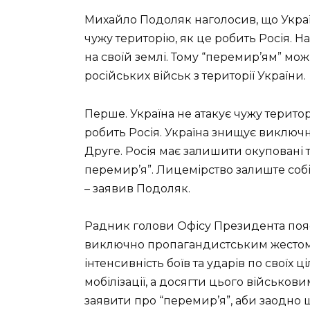
Михайло Подоляк наголосив, що Украї
чужу територію, як це робить Росія. 
на своїй землі. Тому “перемир’ям” мо
російських військ з території України.
Перше. Україна не атакує чужу територ
робить Росія. Україна знищує виключно
Друге. Росія має залишити окуповані т
перемир’я”. Лицемірство залиште собі
– заявив Подоляк.
Радник голови Офісу Президента пояс
виключно пропагандистським жестом 
інтенсивність боїв та ударів по своїх 
мобілізації, а досягти цього військо
заявити про “перемир’я”, аби заодно щ