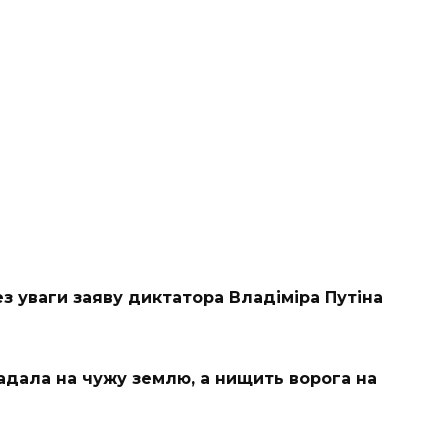
з уваги заяву диктатора Владіміра Путіна
адала на чужу землю, а нищить ворога на