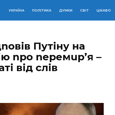
УКРАЇНА
ПОЛІТИКА
ДУМКИ
СВІТ
ЦІКАВО
nовів Путіну на
ю nро nеремuр’я –
аті від слів