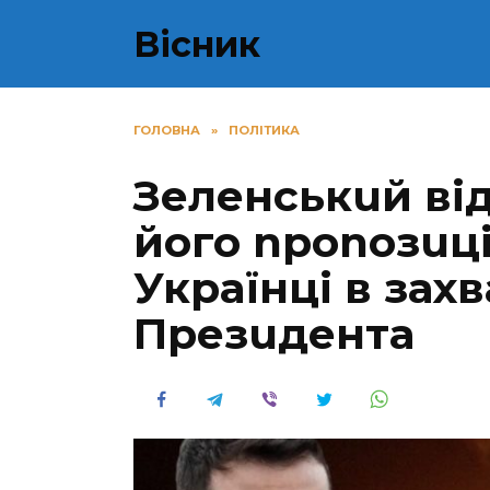
Перейти
Вісник
до
вмісту
ГОЛОВНА
»
ПОЛІТИКА
Зеленськuй від
його nроnозuці
Українці в захв
Презuдента