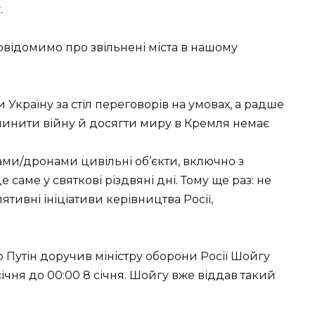
.
овідомимо про звільнені міста в нашому
 Україну за стіл переговорів на умовах, а радше
пинити війну й досягти миру в Кремля немає
тами/дронами цивільні об’єкти, включно з
е саме у святкові різдвяні дні. Тому ще раз: не
ятивні ініціативи керівництва Росії,
 Путін доручив міністру оборони Росії Шойгу
січня до 00:00 8 січня. Шойгу вже віддав такий