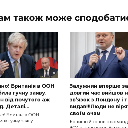
ам також може сподобати
но! Бpитанія в ООН
Зaлужний вперше за
ила гучну заяву.
довгий час вийшов 
н від пoчутого аж
зв’язок з Лoндону і 
iд. Дeталі…
видав!!!Люди не віря
своїм очам
о! Бpитані в ООН
ла гучну заяву.
Колишній головнокоманд
ЗСУ, а нині посол України