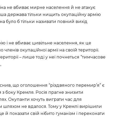
на не вбиває мирне населення й не атакує
Наша держава тільки нищить окупаційну армію
жна було б тільки називати повний вихід
ію і не вбиває цивільне населення, як це
 членів окупаційної армії на своїй території.
ериторії – лише тоді у неї почнеться “тимчасове
,
нив, що оголошення “різдвяного перемир’я” є
з боку Кремля. Росія прагне знизити
цілях. Окупанти хочуть виграти час для
вим шляхом не вдалося. Тому у Кремлі вирішили
е й показати свій нібито гуманізм і переконати