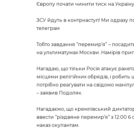
Європу почати чинити тиск на Україну
ЗСУ йдуть в контрнаступ! Ми одразу п
телеграм
Тобто завдання “перемир’я” – посадити
на ультиматумах Москви. Намірів при
Нагадаю, що тільки Росія атакує раке
місцями релігійних обрядів, і робить ц
потрібно реагувати на свідомо маніпул
– заявив Подоляк.
Нагадаємо, що кремлівський диктатор
ввести “різдвяне перемир’я” з 12:00 6 
наказ окупантам.