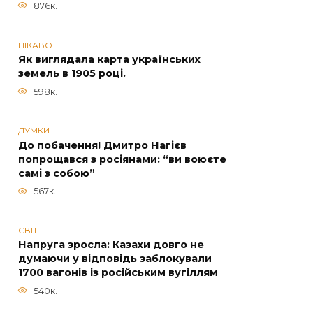
876к.
ЦІКАВО
Як виглядала карта українських
земель в 1905 році.
598к.
ДУМКИ
До побачення! Дмитро Нагієв
попрощався з росіянами: “ви воюєте
самі з собою”
567к.
СВІТ
Напруга зросла: Казахи довго не
думаючи у відповідь заблокували
1700 вагонів із російським вугіллям
540к.