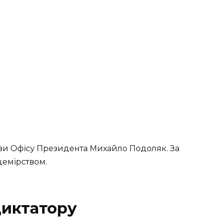
ви Офісу Президента Михайло Подоляк. За
цемірством.
диктатору