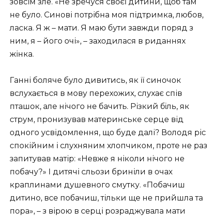
зовсім зле. «Не зречуся своєї дитини, щоб там
не було. Синові потрібна моя підтримка, любов,
ласка. Я ж – мати. Я маю бути завжди поряд з
ним, я – його очі», – заходилася в риданнях
жінка.
Ганні боляче було дивитись, як її синочок
вслухається в мову перехожих, слухає спів
пташок, але нічого не бачить. Різкий бiль, як
струм, пронизував материнське серце від
одного усвідомлення, що буде далі? Володя ріс
спокійним і слухняним хлопчиком, проте не раз
запитував матір: «Невже я ніколи нічого не
побачу?» І дитячі сльози бриніли в очах
краплинами душевного смутку. «Побачиш
дитино, все побачиш, тільки ще не прийшла та
пора», – з вірою в серці розраджувала мати