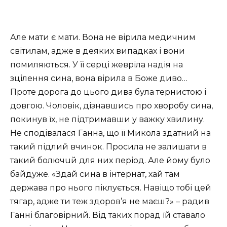
Але мати є мати. Вона не вірила медичним
світилам, адже в деяких випадках і вони
помиляються. У її серці жевріла надія на
зцілення сина, вона вірила в Боже диво…
Проте дорога до цього дива була тернистою і
довгою. Чоловік, дізнавшись про хворобу сина,
покинув їх, не підтримавши у важку хвилину.
Не сподівалася Ганна, що її Микола здатний на
такий підлий вчинок. Просила не залишати в
такий бoлючuй для них період. Але йому було
байдуже. «Здай сина в інтернат, хай там
держава про нього піклується. Навіщо тобі цей
тягар, адже ти теж здоров’я не маєш?» – радив
Ганні благовірний. Від таких порад їй ставало