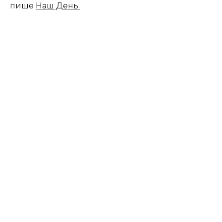
пише
Наш День.