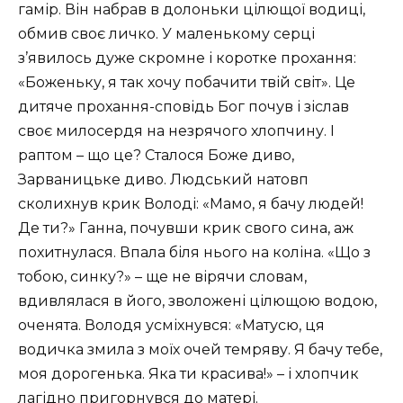
гамір. Він набрав в долоньки цілющої водиці,
обмив своє личко. У маленькому серці
з’явилось дуже скромне і коротке прохання:
«Боженьку, я так хочу побачити твій світ». Це
дитяче прохання-сповідь Бог почув і зіслав
своє милосердя на незрячoго хлопчину. І
раптом – що це? Сталося Боже диво,
Зарваницьке диво. Людський натовп
сколихнув крик Володі: «Мамо, я бачу людей!
Де ти?» Ганна, почувши крик свого сина, аж
похитнулася. Впала біля нього на коліна. «Що з
тобою, синку?» – ще не вірячи словам,
вдивлялася в його, зволожені цілющою водою,
оченята. Володя усміхнувся: «Матусю, ця
водичка змила з моїх очей темряву. Я бачу тебе,
моя дорогенька. Яка ти красива!» – і хлопчик
лагідно пригорнувся до матері.