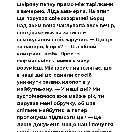
шкіряну папку прямо між тарілками
з вечерею. Ліда завмерла. На плиті
ще парував свіжозварений борщ,
над яким вона чаклувала весь вечір,
сподіваючись на затишне
святкування їхніх заручин. — Що це
за папери, Ігорю? — Шлюбний
контракт, люба. Просто
формальність, вимога часу,
розумієш. Мій юрист наполягає, що
в наші дні це єдиний спосіб
уникнути зайвих клопотів у
майбутньому. — У наші дні? Ми
зустрічаємося вже майже рік, ти
дарував мені обручку, обіцяв
спільне майбутнє, а тепер
пропонуєш підписати це? — Це
лише документ. Якщо наші почуття
щирі, то папірець нічого не змінить.