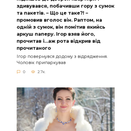
здивувався, побачивши гору з сумок
та пакетів. – Що це таке?! –
промовив вголос він. Раптом, на
одній з сумок, він помітив якийсь
аркуш паперу. Ігор взяв його,
прочитав і…аж рота відкрив від
прочитаного
Ігор повернувся додому з відрядження.
Чоловік припаркував
0
2.7к.