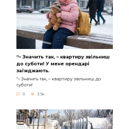
“– Значить так, – квартиру звільниш
до суботи! У мене орендарі
заїжджають.
“– Значить так, – квартиру звільниш до
суботи!
0
3.5к.