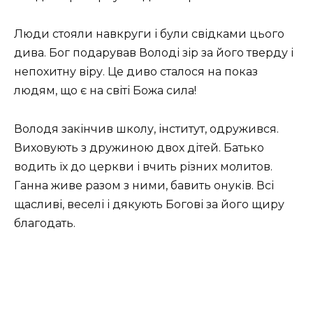
Люди стояли навкруги і були свідками цього
дива. Бог подарував Володі зір за його тверду і
непохитну віру. Це диво сталося на показ
людям, що є на світі Божа сила!
Володя закінчив школу, інститут, одружився.
Виховують з дружиною двох дітей. Батько
водить їх до церкви і вчить різних молитов.
Ганна живе разом з ними, бавить онуків. Всі
щасливі, веселі і дякують Богові за його щиру
благодать.