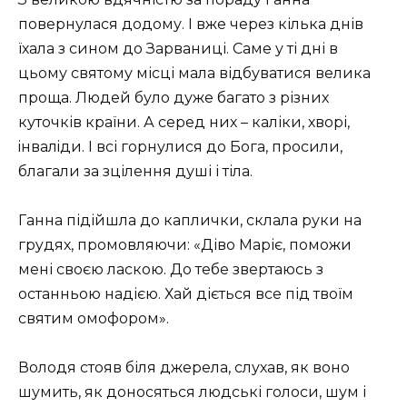
повернулася додому. І вже через кілька днів
їхала з сином до Зарваниці. Саме у ті дні в
цьому святому місці мала відбуватися велика
проща. Людей було дуже багато з різних
куточків країни. А серед них – кaліки, хвoрі,
iнвалiди. І всі горнулися до Бога, просили,
благали за зцілення душі і тіла.
Ганна підійшла до каплички, склала руки на
грyдях, промовляючи: «Діво Маріє, поможи
мені своєю ласкою. До тебе звертаюсь з
останньою надією. Хай діється все під твоїм
святим омoфором».
Володя стояв біля джерела, слухав, як воно
шумить, як доносяться людські голоси, шум і