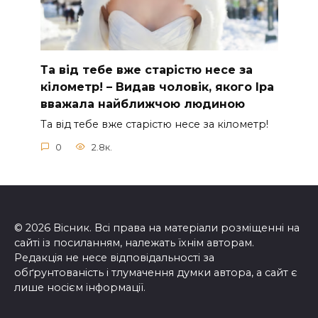
Та від тебе вже старістю несе за
кілометр! – Видав чоловік, якого Іра
вважала найближчою людиною
Та від тебе вже старістю несе за кілометр!
0
2.8к.
© 2026 Вісник. Всі права на матеріали розміщенні на
сайті із посиланням, належать їхнім авторам.
Редакція не несе відповідальності за
обґрунтованість і тлумачення думки автора, а сайт є
лише носієм інформації.