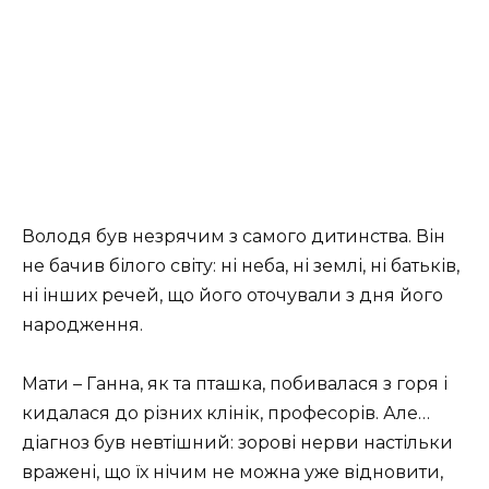
Володя був незрячим з самого дитинства. Він
не бачив білого світу: ні неба, ні землі, ні батьків,
ні інших речей, що його оточували з дня його
народження.
Мати – Ганна, як та пташка, побивалася з горя і
кидалася до різних клінік, професорів. Але…
діагноз був невтішний: зорові нерви настільки
вражені, що їх нічим не можна уже відновити,