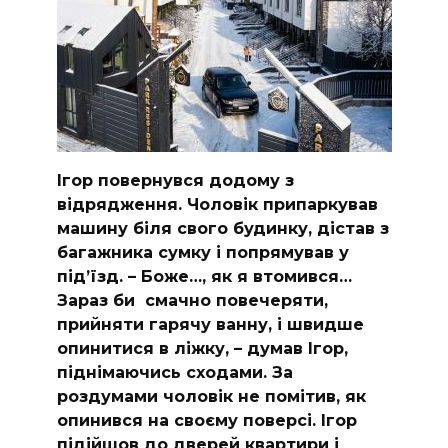
Ігор повернувся додому з
відрядження. Чоловік припаркував
машину біля свого будинку, дістав з
багажника сумку і попрямував у
підʼїзд. – Боже…, як я втомився…
Зараз би смачно повечеряти,
прийняти гарячу ванну, і швидше
опинитися в ліжку, – думав Ігор,
піднімаючись сходами. За
роздумами чоловік не помітив, як
опинився на своєму поверсі. Ігор
підійшов до дверей квартири і