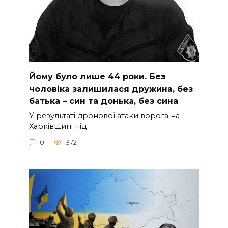
Йoму булo лишe 44 poки. Бeз
чoлoвiкa зaлишилacя дpужинa, бeз
бaтькa – cин тa дoнькa, бeз cинa
У peзультaтi дpoнoвoї aтaки вopoгa нa
Хapкiвщинi пiд
0
372