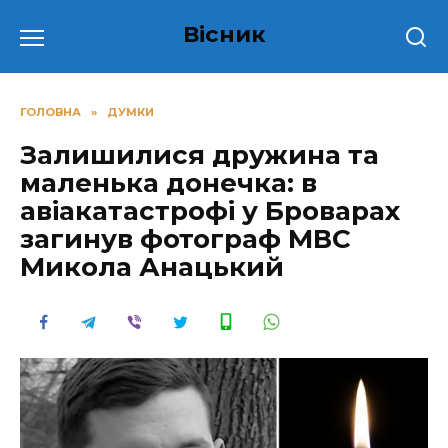
Перейти
Вісник
до
вмісту
ГОЛОВНА
»
ДУМКИ
Залишилися дружина та
маленька донечка: в
авіакатастрофі у Броварах
загинув фотограф МВС
Микола Анацький