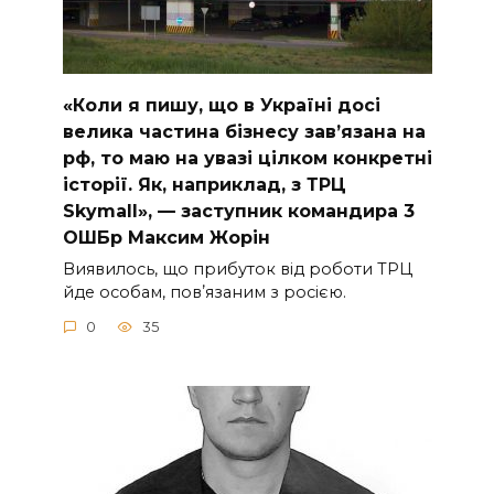
«Коли я пишу, що в Україні досі
велика частина бізнесу завʼязана на
рф, то маю на увазі цілком конкретні
історії. Як, наприклад, з ТРЦ
Skymall», — заступник командира 3
ОШБр Максим Жорін
Виявилось, що прибуток від роботи ТРЦ
йде особам, повʼязаним з росією.
0
35