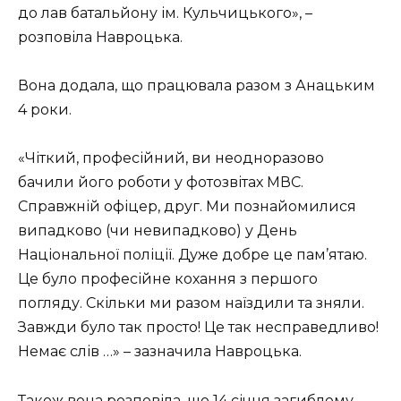
до лав батальйону ім. Кульчицького», –
розповіла Навроцька.
Вона додала, що працювала разом з Анацьким
4 роки.
«Чіткий, професійний, ви неодноразово
бачили його роботи у фотозвітах МВС.
Справжній офіцер, друг. Ми познайомилися
випадково (чи невипадково) у День
Національної поліції. Дуже добре це пам’ятаю.
Це було професійне кохання з першого
погляду. Скільки ми разом наїздили та зняли.
Завжди було так просто! Це так несправедливо!
Немає слів …» – зазначила Навроцька.
Також вона розповіла, що 14 січня загиблому