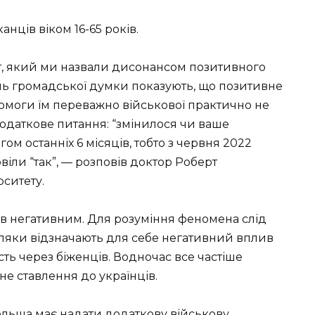
ців віком 16-65 років.
, який ми назвали дисонансом позитивного
нь громадської думки показують, що позитивне
помоги їм переважно військової практично не
додаткове питання: “змінилося чи ваше
ом останніх 6 місяців, тобто з червня 2022
віли “так”, — розповів доктор Роберт
ситету.
ув негативним. Для розуміння феномена слід
ляки відзначають для себе негативний вплив
сть через біженців. Водночас все частіше
не ставлення до українців.
ольща має надати додаткову військову