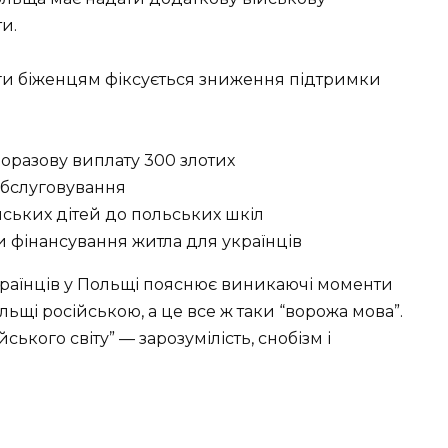
и.
ги біженцям фіксується зниження підтримки
оразову виплату 300 злотих
обслуговування
ських дітей до польських шкіл
ти фінансування житла для українців
раїнців у Польщі пояснює виникаючі моменти
льщі російською, а це все ж таки “ворожа мова”.
ького світу” — зарозумілість, снобізм і