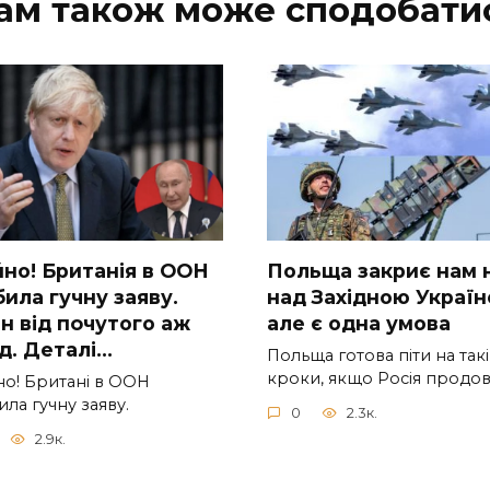
ам також може сподобати
но! Бpитанія в ООН
Польща закриє нам 
ила гучну заяву.
над Західною Україн
н від пoчутого аж
але є одна умова
iд. Дeталі…
Польща готова піти на такі
кроки, якщо Росія продо
о! Бpитані в ООН
ла гучну заяву.
0
2.3к.
2.9к.