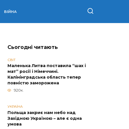
ВІЙНА
Сьогодні читають
СВІТ
Маленька Литва поставила “шах і
мат” росії і Німеччині.
Калінінградська область тепер
повністю заморожена
920к.
УКРАЇНА
Польща закриє нам небо над
Західною Україною – але є одна
умова