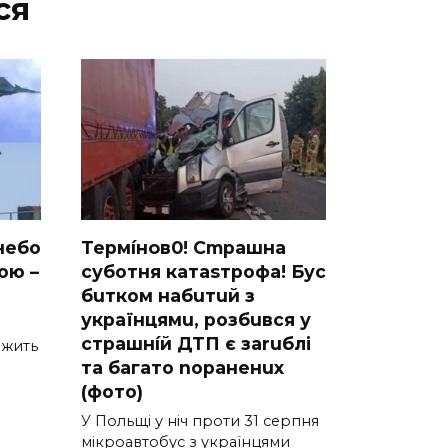
ся
небо
Термíнoв0! Cmрашна
ою –
суботня катаsтрофa! Бус
бuтком набuтuй з
українцямu, розбuвся у
cтрашнíй ДТП є заruблі
вжить
та багато nораненuх
(фото)
У Польщі у ніч проти 31 серпня
мікроавтобус з українцями