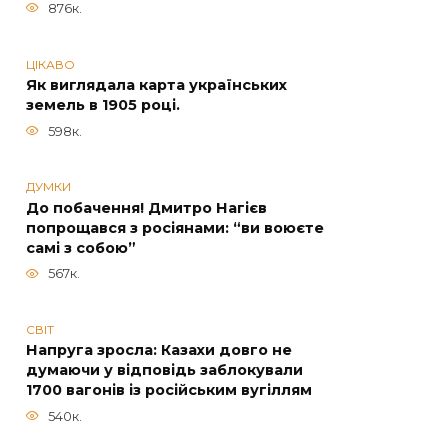
876к.
ЦІКАВО
Як виглядала карта українських
земель в 1905 році.
598к.
ДУМКИ
До побачення! Дмитро Нагієв
попрощався з росіянами: “ви воюєте
самі з собою”
567к.
СВІТ
Напруга зросла: Казахи довго не
думаючи у відповідь заблокували
1700 вагонів із російським вугіллям
540к.