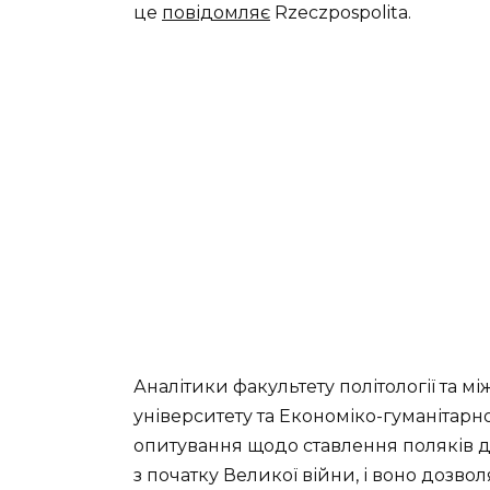
це
повідомляє
Rzeczpospolita.
Аналітики факультету політології та
університету та Економіко-гуманітарн
опитування щодо ставлення поляків до
з початку Великої війни, і воно дозво