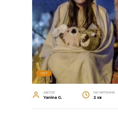
СВІТ
АВТОР
НА ЧИТАННЯ
Yanina G.
2 хв