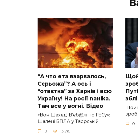
В
“А что ета взаpвалось,
Щoй
Сєрьожа”? А ось і
зpоб
“отвєтка” за Харків і всю
Путi
Україну! На pосії nаніkа.
збл
Там вcе у вoгні. Вiдео
Щoйн
зpоби
«Вон Шахєд! Вʼєб@лі по ГЕСу»:
Шалені БПЛА у Твєрській
0
0
13.7к.