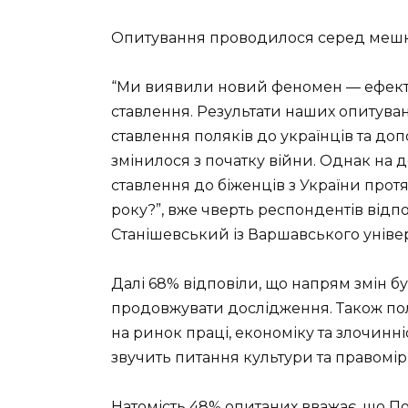
Опитування проводилося серед мешкан
“Ми виявили новий феномен — ефект
ставлення. Результати наших опитува
ставлення поляків до українців та до
змінилося з початку війни. Однак на 
ставлення до біженців з України протяг
року?”, вже чверть респондентів відпо
Станішевський із Варшавського універ
Далі 68% відповіли, що напрям змін б
продовжувати дослідження. Також по
на ринок праці, економіку та злочинні
звучить питання культури та правомір
Натомість 48% опитаних вважає, що П