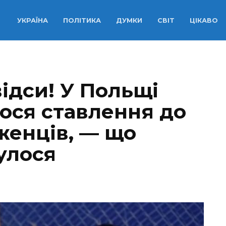
УКРАЇНА
ПОЛІТИКА
ДУМКИ
СВІТ
ЦІКАВО
ідси! У Польщі
ося ставлення до
женців, — що
улося