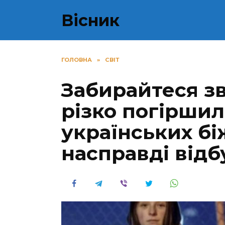
Перейти
Вісник
до
вмісту
ГОЛОВНА
»
СВІТ
Забирайтеся зв
різко погіршил
українських бі
насправді відб