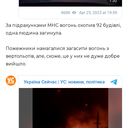
За підрахунками МНС вогонь охопив 92 будівлі,
одна людина загинула.
Пожежники намагалися загасити вогонь з
вертольотів, але, схоже, це у них не дуже добре
вийшло.