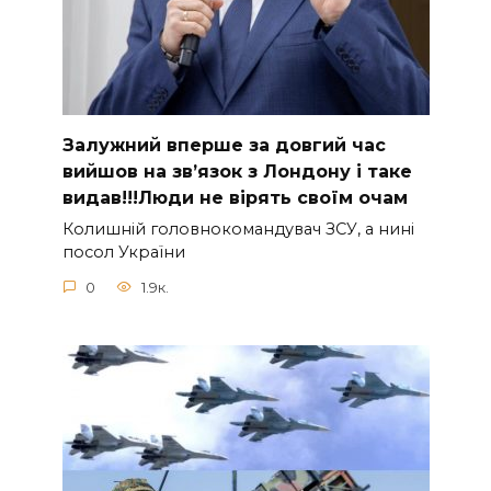
Зaлужний вперше за довгий час
вийшов на зв’язок з Лoндону і таке
видав!!!Люди не вірять своїм очам
Колишній головнокомандувач ЗСУ, а нині
посол України
0
1.9к.