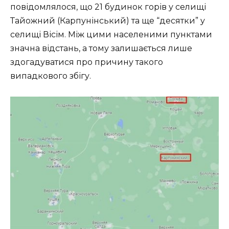
повідомлялося, що 21 будинок горів у селищі
Тайожний (Карпунінський) та ще “десятки” у
селищі Вісім. Між цими населеними пунктами
значна відстань, а тому залишається лише
здогадуватися про причину такого
випадкового збігу.