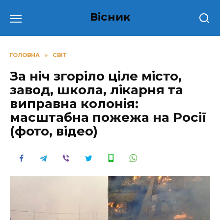
Перейти
Вісник
до
вмісту
ГОЛОВНА
»
СВІТ
За ніч згоріло ціле місто,
завод, школа, лікарня та
виправна колонія:
масштабна пожежа на Росії
(фото, відео)