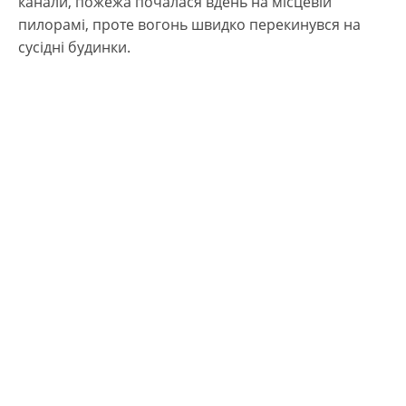
канали, пожежа почалася вдень на місцевій
пилорамі, проте вогонь швидко перекинувся на
сусідні будинки.