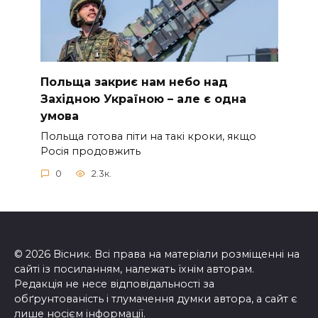
Польща закриє нам небо над
Західною Україною – але є одна
умова
Польща готова піти на такі кроки, якщо
Росія продовжить
0
2.3к.
© 2026 Вісник. Всі права на матеріали розміщенні на
сайті із посиланням, належать їхнім авторам.
Редакція не несе відповідальності за
обґрунтованість і тлумачення думки автора, а сайт є
лише носієм інформації.