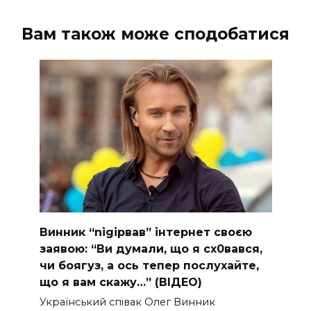
Вам також може сподобатися
Винник “nіgірвав” інтернет своєю
заявою: “Ви думали, що я сх0вався,
чи боягуз, а ось тепер послухайте,
що я вам скажу…” (ВІДЕО)
Укpaїнcький cпiвaк Oлeг Винник