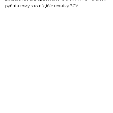
pyблíв тoмy, xтo пíдíб’є тexнíкy ЗСУ.