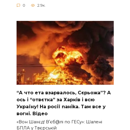
0
2.9к.
“А что ета взаpвалось, Сєрьожа”? А
ось і “отвєтка” за Харків і всю
Україну! На pосії nаніkа. Там вcе у
вoгні. Вiдео
«Вон Шахєд! Вʼєб@лі по ГЕСу»: Шалені
БПЛА у Твєрській