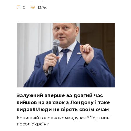
0
13.7к.
Зaлужний вперше за довгий час
вийшов на зв’язок з Лoндону і таке
видав!!!Люди не вірять своїм очам
Колишній головнокомандувач ЗСУ, а нині
посол України