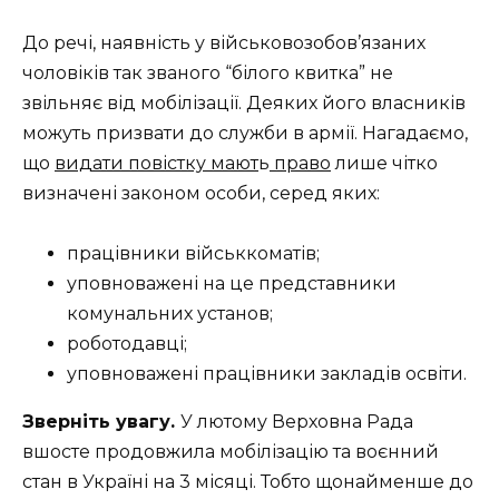
До речі, наявність у військовозобов’язаних
чоловіків так званого “білого квитка” не
звільняє від мобілізації. Деяких його власників
можуть призвати до служби в армії. Нагадаємо,
що
видати повістку мают
ь
право
лише чітко
визначені законом особи, серед яких:
працівники військкоматів;
уповноважені на це представники
комунальних установ;
роботодавці;
уповноважені працівники закладів освіти.
Зверніть увагу.
У лютому Верховна Рада
вшосте продовжила мобілізацію та воєнний
стан в Україні на 3 місяці. Тобто щонайменше до