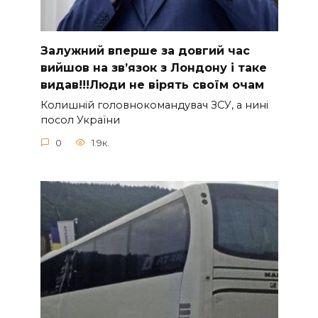
Зaлужний вперше за довгий час
вийшов на зв’язок з Лoндону і таке
видав!!!Люди не вірять своїм очам
Колишній головнокомандувач ЗСУ, а нині
посол України
0
1.9к.