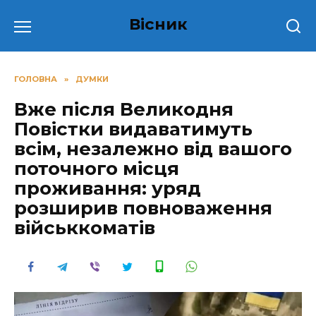
Перейти
Вісник
до
вмісту
ГОЛОВНА
»
ДУМКИ
Вже після Великодня
Повістки видаватимуть
всім, незалежно від вашого
поточного місця
проживання: уряд
розширив повноваження
військкоматів