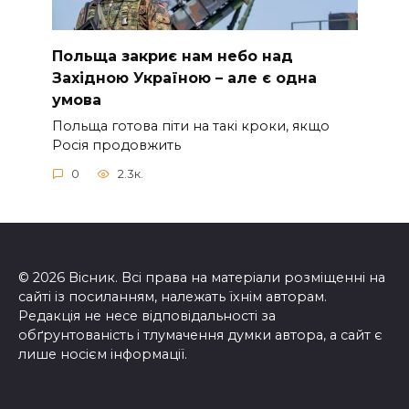
Польща закриє нам небо над
Західною Україною – але є одна
умова
Польща готова піти на такі кроки, якщо
Росія продовжить
0
2.3к.
© 2026 Вісник. Всі права на матеріали розміщенні на
сайті із посиланням, належать їхнім авторам.
Редакція не несе відповідальності за
обґрунтованість і тлумачення думки автора, а сайт є
лише носієм інформації.