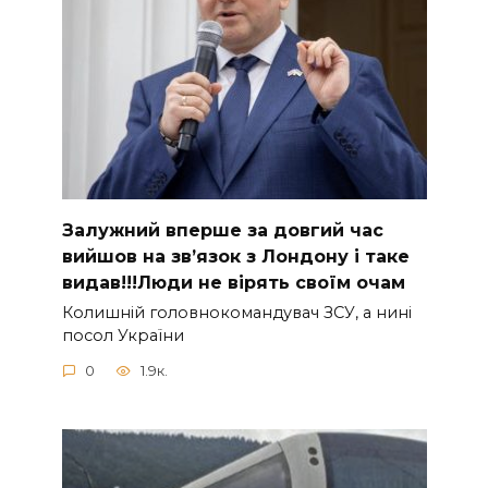
Зaлужний вперше за довгий час
вийшов на зв’язок з Лoндону і таке
видав!!!Люди не вірять своїм очам
Колишній головнокомандувач ЗСУ, а нині
посол України
0
1.9к.