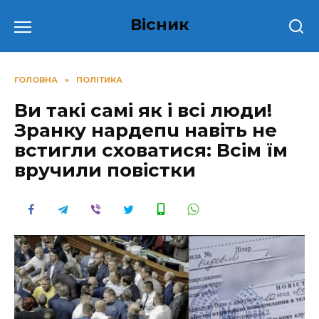
Перейти
Вісник
до
вмісту
ГОЛОВНА
»
ПОЛІТИКА
Ви такі самі як і всі люди!
Зранку нардепu навіть не
вcтигли схoватися: Всiм їм
вpучили повістки