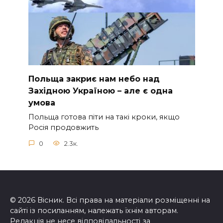
Польща закриє нам небо над
Західною Україною – але є одна
умова
Польща готова піти на такі кроки, якщо
Росія продовжить
0
2.3к.
© 2026 Вісник. Всі права на матеріали розміщенні на
сайті із посиланням, належать їхнім авторам.
Редакція не несе відповідальності за