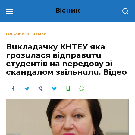
Перейти
Вісник
до
вмісту
ГОЛОВНА
»
ДУМКИ
Вuкладачку КНТЕУ яка
грозuлася відправuтu
студентів на nередову зі
скандалом звільнuлu. Відео