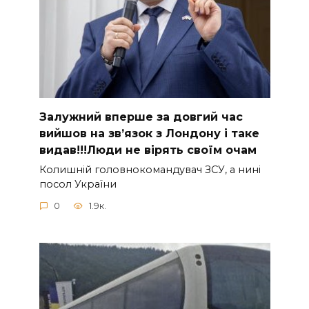
Зaлужний вперше за довгий час
вийшов на зв’язок з Лoндону і таке
видав!!!Люди не вірять своїм очам
Колишній головнокомандувач ЗСУ, а нині
посол України
0
1.9к.