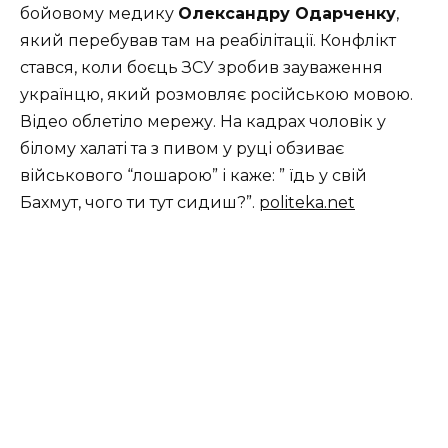
бойовому медику
Олександру Одарченку
,
який перебував там на реабілітації. Конфлікт
стався, коли боєць ЗСУ зробив зауваження
українцю, який розмовляє російською мовою.
Відео облетіло мережу. На кадрах чоловік у
білому халаті та з пивом у руці обзиває
військового “лошарою” і каже: ” їдь у свій
Бахмут, чого ти тут сидиш?”.
politeka.net