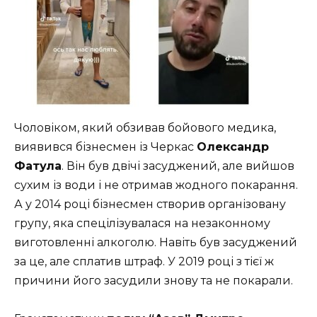
Чоловіком, який обзивав бойового медика,
виявився бізнесмен із Черкас
Олександр
Фатула
. Він був двічі засуджений, але вийшов
сухим із води і не отримав жодного покарання.
А у 2014 році бізнесмен створив організовану
групу, яка спецілізувалася на незаконному
виготовленні алкоголю. Навіть був засуджений
за це, але сплатив штраф. У 2019 році з тієї ж
причини його засудили знову та не покарали.