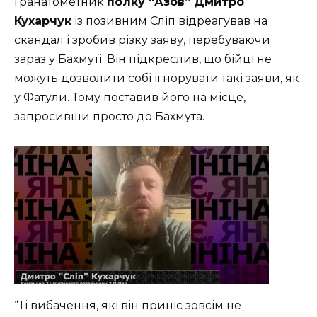
Гранатометник
полку “Азов” Дмитро
Кухарчук
із позивним Сліп відреагував на
скандал і зробив різку заяву, перебуваючи
зараз у Бахмуті. Він підкреслив, що бійці не
можуть дозволити собі ігнорувати такі заяви, як
у Фатули. Тому поставив його на місце,
запросивши просто до Бахмута.
“Ті вибачення, які він приніс зовсім не