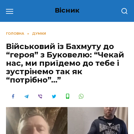
Перейти
Вісник
до
вмісту
ГОЛОВНА
»
ДУМКИ
Військовий із Бахмуту до
“героя” з Буковелю: “Чекай
нас, ми приїдемо до тебе і
зустрінемо так як
“потрібно”…”