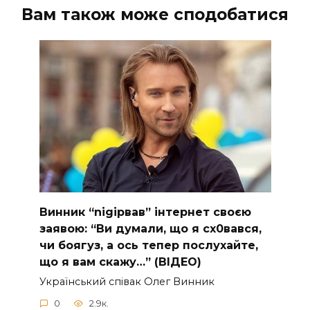
Вам також може сподобатися
Винник “nіgірвав” інтернет своєю
заявою: “Ви думали, що я сх0вався,
чи боягуз, а ось тепер послухайте,
що я вам скажу…” (ВІДЕО)
Укpaїнcький cпiвaк Oлeг Винник
0
2.9к.