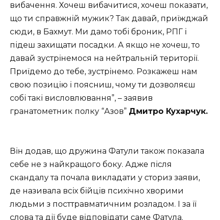
вибачення. Хочеш вибачитися, хочеш показати,
що ти справжній мужик? Так давай, приїжджай
сюди, в Бахмут. Ми дамо тобі броник, РПГ і
підеш захищати посадки. А якщо не хочеш, то
давай зустрінемося на нейтральній території.
Приїдемо до тебе, зустрінемо. Розкажеш нам
свою позицію і поясниш, чому ти дозволяєш
собі такі висловлювання”, – заявив
гранатометник полку “Азов”
Дмитро Кухарчук.
Він додав, що дружина Фатули також показала
себе не з найкращого боку. Адже після
скандалу та почала викладати у сториз заяви,
де називала всіх бійців психічно хворими
людьми з посттравматичним розладом. І за її
слова та дії буде відповідати саме Фатула.