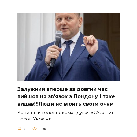
Зaлужний вперше за довгий час
вийшов на зв’язок з Лoндону і таке
видав!!!Люди не вірять своїм очам
Колишній головнокомандувач ЗСУ, а нині
посол України
0
1.9к.